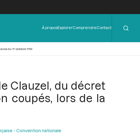
Rechercher
Menu
À propos
Explorer
Comprendre
Contact
de
l'en-
tête
éance du 17 octobre 1793
de Clauzel, du décret
on coupés, lors de la
nçaise - Convention nationale