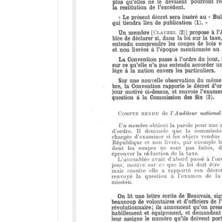
r
a
d
o
r