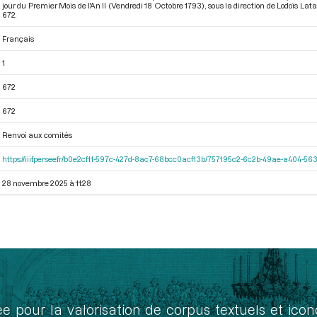
jour du Premier Mois de l'An II (Vendredi 18 Octobre 1793)
, sous la direction de Lodoïs La
672.
Français
1
672
672
Renvoi aux comités
https://iiif.persee.fr/b0e2cf11-597c-427d-8ac7-68bcc0acf13b/757195c2-6c2b-49ae-a404-
28 novembre 2025 à 11:28
ée pour la valorisation de corpus textuels et ic