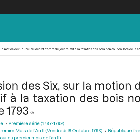
a motion de Clauzel, du décret d'ordre du jour relatif à la taxation des bois non coupés, lors de la s
on des Six, sur la motion 
tif à la taxation des bois n
e 1793
se
Première série (1787-1799)
remier Mois de l'An II (Vendredi 18 Octobre 1793)
République fra
ur du premier mois de l’an II)