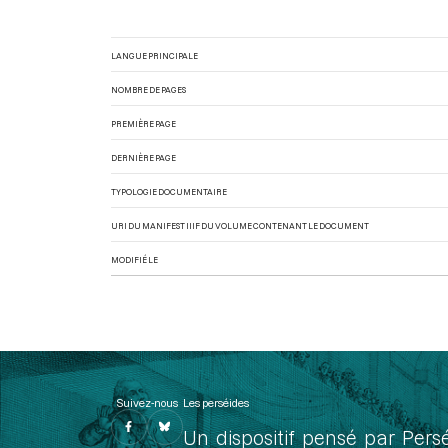
LANGUE PRINCIPALE
NOMBRE DE PAGES
PREMIÈRE PAGE
DERNIÈRE PAGE
TYPOLOGIE DOCUMENTAIRE
URI DU MANIFEST IIIF DU VOLUME CONTENANT LE DOCUMENT
MODIFIÉ LE
Suivez-nous
Les perséides
Un dispositif pensé par Pers