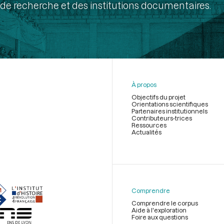
de recherche et des institutions documentaires.
À propos
Objectifs du projet
Orientations scientifiques
Partenaires institutionnels
Contributeurs-trices
Ressources
Actualités
Menu
du
pied
de
Comprendre
page
Comprendre le corpus
Aide à l'exploration
Foire aux questions