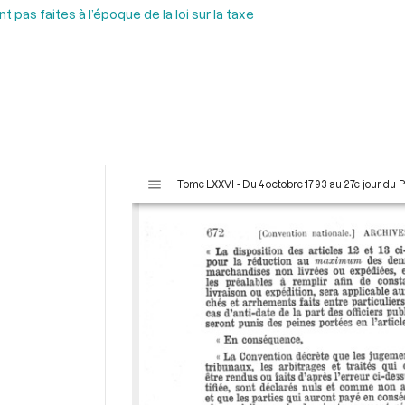
 pas faites à l’époque de la loi sur la taxe
V
Tome LXXVI - Du 4 octobre 1793 au 27e jour du P
i
s
u
a
l
i
s
e
u
r
M
i