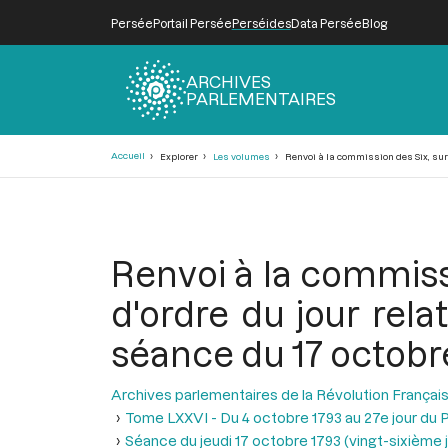
Persée
Portail Persée
Perséides
Data Persée
Blog
ARCHIVES
PARLEMENTAIRES
Fil
Accueil
Explorer
Les volumes
Renvoi à la commission des Six, sur l
d'Ariane
Renvoi à la commissi
d'ordre du jour rela
séance du 17 octobr
Archives parlementaires de la Révolution Françai
Tome LXXVI - Du 4 octobre 1793 au 27e jour du P
Séance du jeudi 17 octobre 1793 (vingt-sixième jo