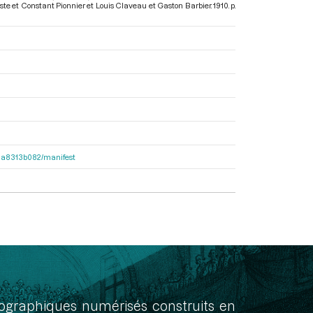
taste et Constant Pionnier et Louis Claveau et Gaston Barbier. 1910. p.
563a8313b082/manifest
onographiques numérisés construits en