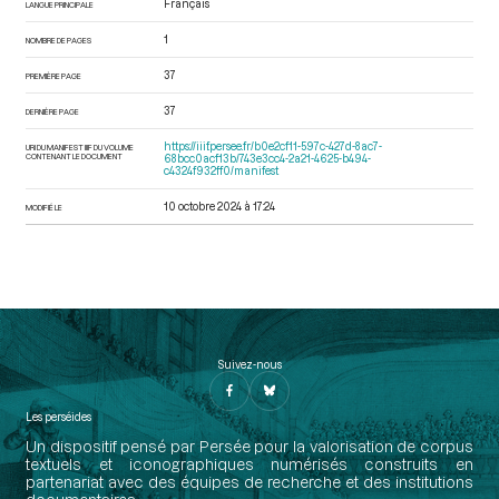
Français
LANGUE PRINCIPALE
1
NOMBRE DE PAGES
37
PREMIÈRE PAGE
37
DERNIÈRE PAGE
https://iiif.persee.fr/b0e2cf11-597c-427d-8ac7-
URI DU MANIFEST IIIF DU VOLUME
CONTENANT LE DOCUMENT
68bcc0acf13b/743e3cc4-2a21-4625-b494-
c4324f932ff0/manifest
10 octobre 2024 à 17:24
MODIFIÉ LE
Suivez-nous
Les perséides
Un dispositif pensé par Persée pour la valorisation de corpus
textuels et iconographiques numérisés construits en
partenariat avec des équipes de recherche et des institutions