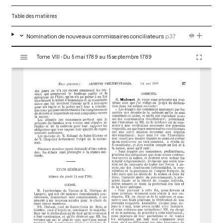
Table des matières
Nomination de nouveaux commissaires conciliateurs
p.37
V
Tome VIII - Du 5 mai 1789 au 15 septembre 1789
i
s
u
a
l
i
s
e
u
r
M
i
r
a
d
o
r