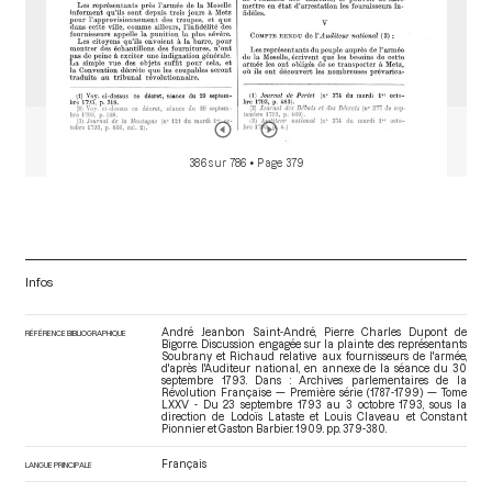
386 sur 786
• Page 379
Infos
André Jeanbon Saint-André, Pierre Charles Dupont de
RÉFÉRENCE BIBLIOGRAPHIQUE
Bigorre. Discussion engagée sur la plainte des représentants
Soubrany et Richaud relative aux fournisseurs de l'armée,
d'après l'Auditeur national, en annexe de la séance du 30
septembre 1793. Dans : Archives parlementaires de la
Révolution Française — Première série (1787-1799) — Tome
LXXV - Du 23 septembre 1793 au 3 octobre 1793
, sous la
direction de Lodoïs Lataste et Louis Claveau et Constant
Pionnier et Gaston Barbier. 1909. pp. 379-380.
Français
LANGUE PRINCIPALE