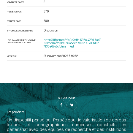
2
NOMBRE DE PAGES
379
PREMIÈRE PAGE
380
DERNIÈRE PAGE
Discussion
TYPOLOGIE DOCUMENTAIRE
https://iiif.persee.fr/b0e2cf11-597c-427d-8ac7-
URI DU MANIFEST IIIF DU VOLUME
CONTENANT LE DOCUMENT
68bcc0acf13b/376a5dee-9c6e-4578-b13d-
7f33e6745cfc/manifest
28 novembre 2025 à 10:32
MODIFIÉ LE
Suivez-nous
Les perséides
Un dispositif pensé par Persée pour la valorisation de corpus
textuels et iconographiques numérisés construits en
partenariat avec des équipes de recherche et des institutions