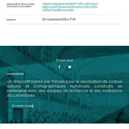
https://iiif.persee.fr/b0e2cf11-597c-427d-8ac7-
URI DU MANIFEST IIIF DU VOLUME
CONTENANT LE DOCUMENT
68bcc0acf13b/ae0b3c55-ce1b-4392-9386-
92f9e76bc58e/manifest
26 novembre 2025 à 17:08
MODIFIÉ LE
Suivez-nous
Les perséides
Un dispositif pensé par Persée pour la valorisation de corpus
textuels et iconographiques numérisés construits en
partenariat avec des équipes de recherche et des institutions
documentaires.
En savoir plus