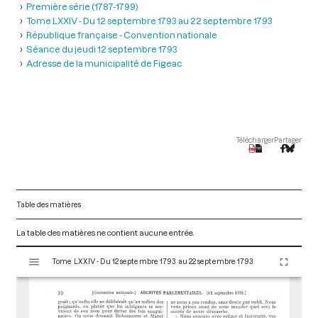
Première série (1787-1799)
Tome LXXIV - Du 12 septembre 1793 au 22 septembre 1793
République française - Convention nationale
Séance du jeudi 12 septembre 1793
Adresse de la municipalité de Figeac
Télécharger
Partager
Table des matières
La table des matières ne contient aucune entrée.
V
Tome LXXIV - Du 12 septembre 1793 au 22 septembre 1793
i
s
u
a