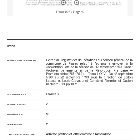
17 sur 823
• Page 10
Infos
Extrait du registre des délibérations du conseil général de la
RÉFÉRENCE BIBLIOGRAPHIQUE
commune de Figeac relatif à l'adresse à envoyer à la
Convention, lors de la séance du 12 septembre 1793. Dans :
Archives parlementaires de la Révolution Française —
Première série (1787-1799) — Tome LXXIV - Du 12 septembre
1793 au 22 septembre 1793
, sous la direction de Lodoïs
Lataste et Louis Claveau et Constant Pionnier et Gaston
Barbier. 1909. pp. 10-11.
Français
LANGUE PRINCIPALE
2
NOMBRE DE PAGES
10
PREMIÈRE PAGE
11
DERNIÈRE PAGE
Adresse, pétition et lettre envoyée à l’Assemblée
TYPOLOGIE DOCUMENTAIRE