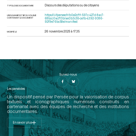
Discours des députations ou de citoyens
TYPOLOGIE DOCUMENTAIRE
https://iiif.persee.fr/b0e2cf11-597c-427d-8ac7-
URI DU MANIFEST IIIF DU VOLUME
CONTENANT LE DOCUMENT
68bcc0acf13b/ae0b3c55-ce1b-4392-9386-
92f9e76bc58e/manifest
26 novembre 2025 à 17:35
MODIFIÉ LE
Suivez-nous
Les perséides
Un dispositif pensé par Persée pour la valorisation de corpus
textuels et iconographiques numérisés construits en
partenariat avec des équipes de recherche et des institutions
documentaires.
En savoir plus