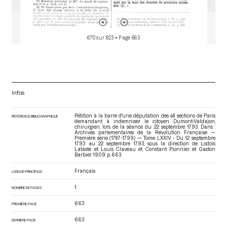
670 sur 823
• Page 663
Infos
Pétition à la barre d'une députation des 48 sections de Paris
RÉFÉRENCE BIBLIOGRAPHIQUE
demandant à indemniser le citoyen Dumont-Valdajon,
chirurgien, lors de la séance du 22 septembre 1793. Dans :
Archives parlementaires de la Révolution Française —
Première série (1787-1799) — Tome LXXIV - Du 12 septembre
1793 au 22 septembre 1793
, sous la direction de Lodoïs
Lataste et Louis Claveau et Constant Pionnier et Gaston
Barbier. 1909. p. 663.
Français
LANGUE PRINCIPALE
1
NOMBRE DE PAGES
663
PREMIÈRE PAGE
663
DERNIÈRE PAGE