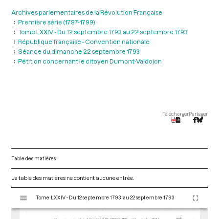
Archives parlementaires de la Révolution Française
Première série (1787-1799)
Tome LXXIV - Du 12 septembre 1793 au 22 septembre 1793
République française - Convention nationale
Séance du dimanche 22 septembre 1793
Pétition concernant le citoyen Dumont-Valdojon
Télécharger
Partager
Table des matières
La table des matières ne contient aucune entrée.
V
Tome LXXIV - Du 12 septembre 1793 au 22 septembre 1793
i
s