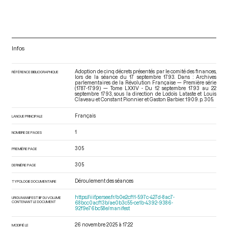
Infos
Adoption de cinq décrets présentés par le comité des finances,
RÉFÉRENCE BIBLIOGRAPHIQUE
lors de la séance du 17 septembre 1793. Dans : Archives
parlementaires de la Révolution Française — Première série
(1787-1799) — Tome LXXIV - Du 12 septembre 1793 au 22
septembre 1793
, sous la direction de Lodoïs Lataste et Louis
Claveau et Constant Pionnier et Gaston Barbier. 1909. p. 305.
Français
LANGUE PRINCIPALE
1
NOMBRE DE PAGES
305
PREMIÈRE PAGE
305
DERNIÈRE PAGE
Déroulement des séances
TYPOLOGIE DOCUMENTAIRE
https://iiif.persee.fr/b0e2cf11-597c-427d-8ac7-
URI DU MANIFEST IIIF DU VOLUME
CONTENANT LE DOCUMENT
68bcc0acf13b/ae0b3c55-ce1b-4392-9386-
92f9e76bc58e/manifest
26 novembre 2025 à 17:22
MODIFIÉ LE