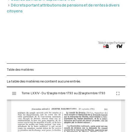
Décrets portant attributions de pensions et de rentes à divers
citoyens
Télécharger
Partager
Table des matières
La table des matières ne contient aucune entrée.
V
Tome LXXIV - Du 12 septembre 1793 au 22 septembre 1793
i
s
u
a
l
i
s