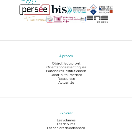
Menu
du
pied
À propos
de
page
Objectifs du projet
Orientations scientifiques
Partenaires institutionnels
Contributeurs-trices
Ressources
Actualités
Explorer
Les volumes
Les députés
Les cahiers de doléances