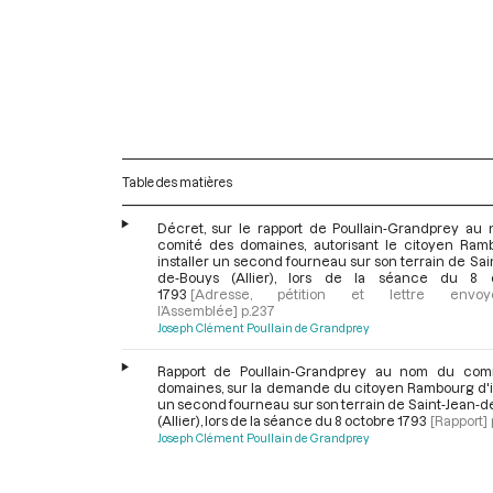
Table des matières
Décret, sur le rapport de Poullain-Grandprey au
comité des domaines, autorisant le citoyen Ram
installer un second fourneau sur son terrain de Sai
de-Bouys (Allier), lors de la séance du 8 
1793
[Adresse, pétition et lettre env
l’Assemblée]
p.237
Joseph Clément Poullain de Grandprey
Rapport de Poullain-Grandprey au nom du com
domaines, sur la demande du citoyen Rambourg d'in
un second fourneau sur son terrain de Saint-Jean-
(Allier), lors de la séance du 8 octobre 1793
[Rapport]
Joseph Clément Poullain de Grandprey