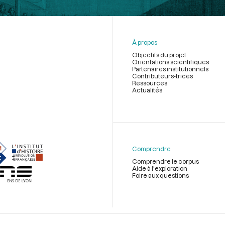
À propos
Objectifs du projet
Orientations scientifiques
Partenaires institutionnels
Contributeurs-trices
Ressources
Actualités
Menu
du
pied
de
Comprendre
page
Comprendre le corpus
Aide à l'exploration
Foire aux questions