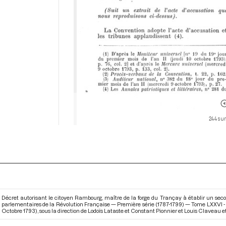
244 sur
Décret autorisant le citoyen Rambourg, maître de la forge du Trançay à établir un secon
parlementaires de la Révolution Française — Première série (1787-1799) — Tome LXXVI - Du
Octobre 1793)
, sous la direction de Lodoïs Lataste et Constant Pionnier et Louis Claveau et 