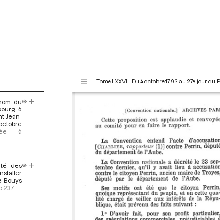
V
Tome LXXVI - Du 4 octobre 1793 au 27e jour du P
i
s
 nom du
u
bourg à
a
nt-Jean-
octobre
l
oyée à
i
s
e
ité des
u
staller
r
de-Bouys
p.237
M
i
r