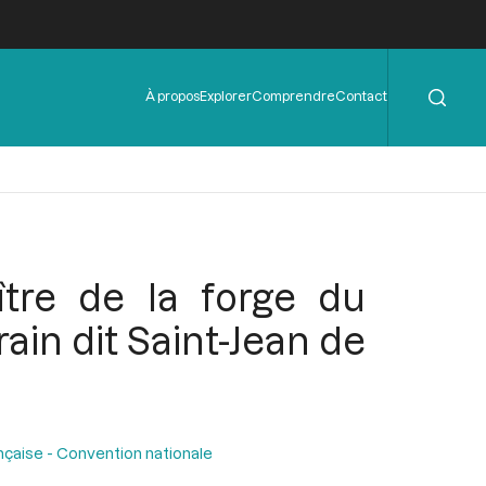
Rechercher
Menu
À propos
Explorer
Comprendre
Contact
de
l'en-
tête
ître de la forge du
ain dit Saint-Jean de
nçaise - Convention nationale