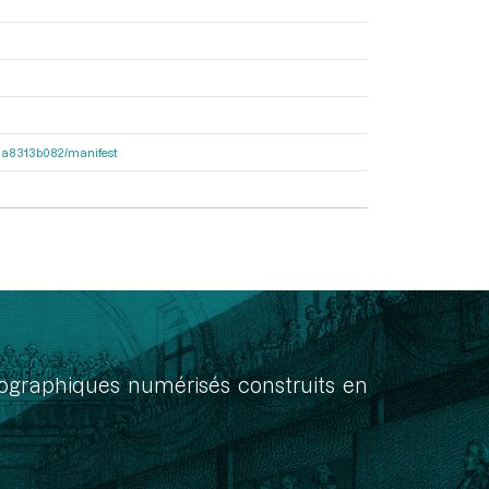
563a8313b082/manifest
onographiques numérisés construits en