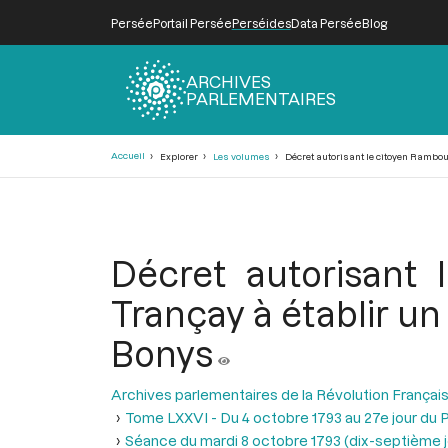
Persée
Portail Persée
Perséides
Data Persée
Blog
ARCHIVES
PARLEMENTAIRES
Fil
Accueil
Explorer
Les volumes
Décret autorisant le citoyen Rambour
d'Ariane
Décret autorisant 
Trançay à établir un
Bonys
Archives parlementaires de la Révolution Françai
Tome LXXVI - Du 4 octobre 1793 au 27e jour du P
Séance du mardi 8 octobre 1793 (dix-septième jou