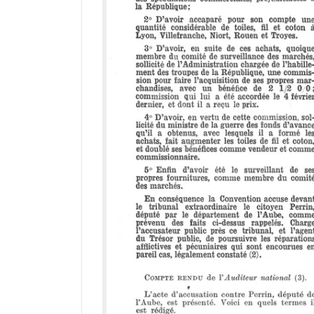
a
d
o
r