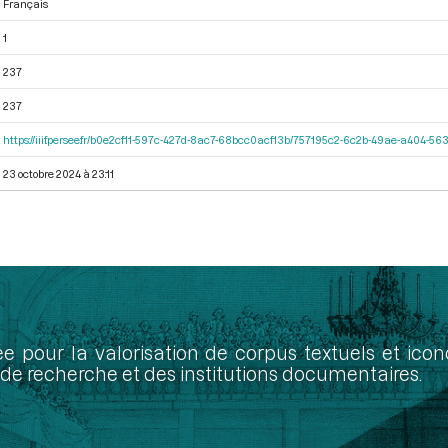
Français
1
237
237
https://iiif.persee.fr/b0e2cf11-597c-427d-8ac7-68bcc0acf13b/757195c2-6c2b-49ae-a404-
23 octobre 2024 à 23:11
ée pour la valorisation de corpus textuels et ic
de recherche et des institutions documentaires.