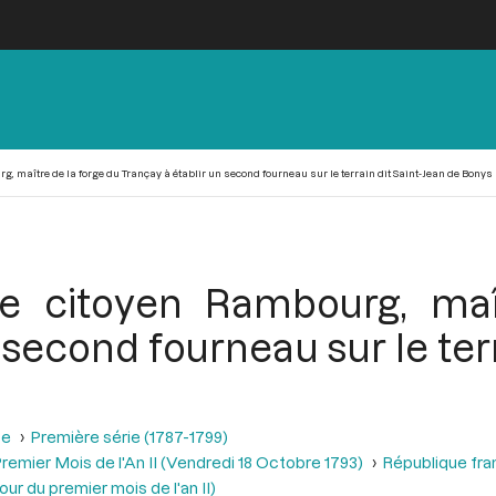
g, maître de la forge du Trançay à établir un second fourneau sur le terrain dit Saint-Jean de Bonys
le citoyen Rambourg, ma
 second fourneau sur le terr
se
Première série (1787-1799)
remier Mois de l'An II (Vendredi 18 Octobre 1793)
République fra
r du premier mois de l'an II)