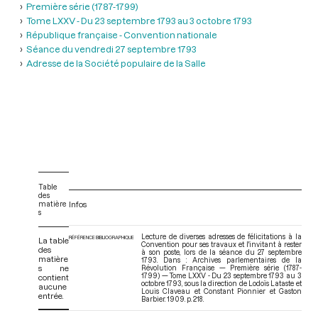
Première série (1787-1799)
Tome LXXV - Du 23 septembre 1793 au 3 octobre 1793
République française - Convention nationale
Séance du vendredi 27 septembre 1793
Adresse de la Société populaire de la Salle
Table
des
matière
Infos
s
Lecture de diverses adresses de félicitations à la
RÉFÉRENCE BIBLIOGRAPHIQUE
La table
Convention pour ses travaux et l'invitant à rester
des
à son poste, lors de la séance du 27 septembre
matière
1793. Dans : Archives parlementaires de la
s ne
Révolution Française — Première série (1787-
1799) — Tome LXXV - Du 23 septembre 1793 au 3
contient
octobre 1793
, sous la direction de Lodoïs Lataste et
aucune
Louis Claveau et Constant Pionnier et Gaston
entrée.
Barbier. 1909. p. 218.
V