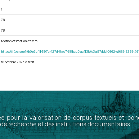
1
78
78
Motion et motion d'ordre
https://iiif.persee.fr/b0e2cf11-597c-427d-8ac7-68bcc0acf13b/43a97ddd-0162-4999-8265-
10 octobre 2024 à 18:11
ée pour la valorisation de corpus textuels et ic
de recherche et des institutions documentaires.