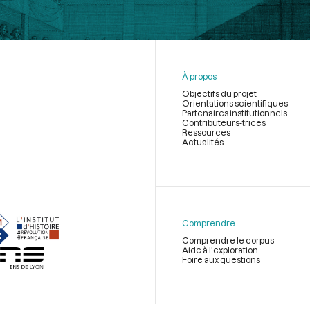
À propos
Objectifs du projet
Orientations scientifiques
Partenaires institutionnels
Contributeurs-trices
Ressources
Actualités
Menu
du
pied
de
Comprendre
page
Comprendre le corpus
Aide à l'exploration
Foire aux questions