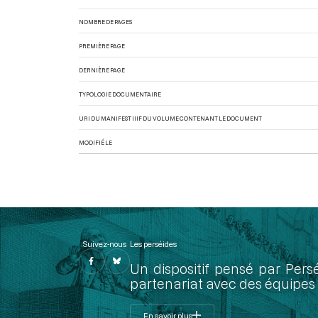
NOMBRE DE PAGES
PREMIÈRE PAGE
DERNIÈRE PAGE
TYPOLOGIE DOCUMENTAIRE
URI DU MANIFEST IIIF DU VOLUME CONTENANT LE DOCUMENT
MODIFIÉ LE
Suivez-nous
Les perséides
Un dispositif pensé par Pers
partenariat avec des équipes 
En savoir plus