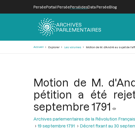
Persée
Portail Persée
Perséides
Data Persée
Blog
ARCHIVES
PARLEMENTAIRES
Fil
Accueil
Explorer
Les volumes
Motion de M. d'André au sujet de l'aff
d'Ariane
Motion de M. d'Andr
pétition a été rej
septembre 1791
Archives parlementaires de la Révolution Françai
19 septembre 1791
Décret fixant au 30 septem