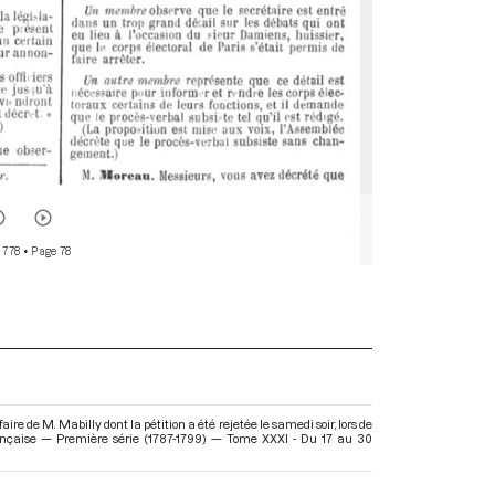
 778
• Page 78
 de M. Mabilly dont la pétition a été rejetée le samedi soir, lors de
rançaise — Première série (1787-1799) — Tome XXXI - Du 17 au 30