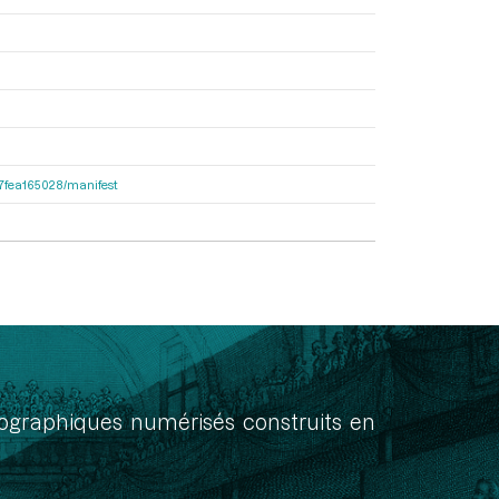
467fea165028/manifest
onographiques numérisés construits en