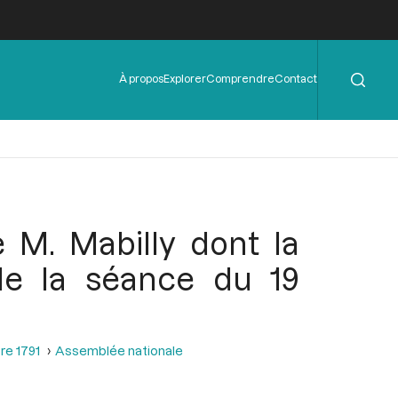
Rechercher
Menu
À propos
Explorer
Comprendre
Contact
de
l'en-
tête
e M. Mabilly dont la
 de la séance du 19
re 1791
Assemblée nationale