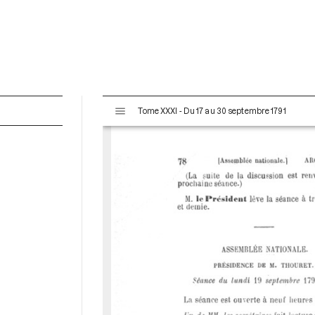
V
Tome XXXI - Du 17 au 30 septembre 1791
i
s
u
a
l
i
s
e
u
r
M
i
r
a