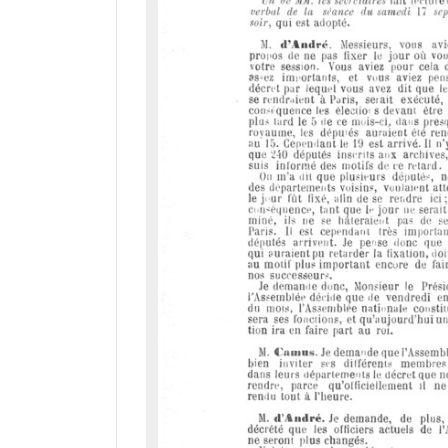
d
o
r