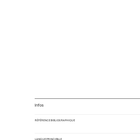
Infos
RÉFÉRENCE BIBLIOGRAPHIQUE
LANGUE PRINCIPALE