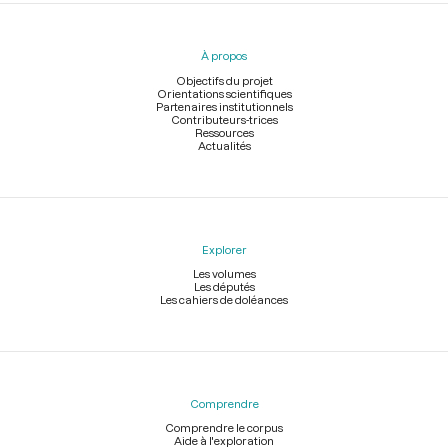
Menu
du
pied
À propos
de
page
Objectifs du projet
Orientations scientifiques
Partenaires institutionnels
Contributeurs-trices
Ressources
Actualités
Explorer
Les volumes
Les députés
Les cahiers de doléances
Comprendre
Comprendre le corpus
Aide à l'exploration