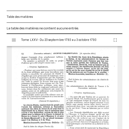
Table des matières
La table des matières ne contient aucune entrée.
V
Tome LXXV - Du 23 septembre 1793 au 3 octobre 1793
i
s
u
a
l
i
s
e
u
r
M
i
r
a
d
o