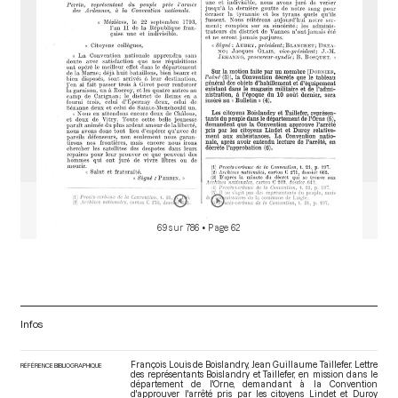
r
69 sur 786
• Page 62
Infos
François Louis de Boislandry, Jean Guillaume Taillefer. Lettre
RÉFÉRENCE BIBLIOGRAPHIQUE
des représentants Boislandry et Taillefer, en mission dans le
département de l'Orne, demandant à la Convention
d'approuver l'arrêté pris par les citoyens Lindet et Duroy