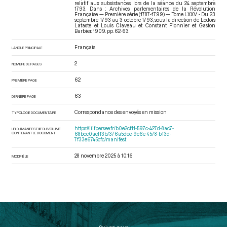
relatif aux subsistances, lors de la séance du 24 septembre
1793. Dans : Archives parlementaires de la Révolution
Française — Première série (1787-1799) — Tome LXXV - Du 23
septembre 1793 au 3 octobre 1793
, sous la direction de Lodoïs
Lataste et Louis Claveau et Constant Pionnier et Gaston
Barbier. 1909. pp. 62-63.
Français
LANGUE PRINCIPALE
2
NOMBRE DE PAGES
62
PREMIÈRE PAGE
63
DERNIÈRE PAGE
Correspondance des envoyés en mission
TYPOLOGIE DOCUMENTAIRE
https://iiif.persee.fr/b0e2cf11-597c-427d-8ac7-
URI DU MANIFEST IIIF DU VOLUME
CONTENANT LE DOCUMENT
68bcc0acf13b/376a5dee-9c6e-4578-b13d-
7f33e6745cfc/manifest
28 novembre 2025 à 10:16
MODIFIÉ LE