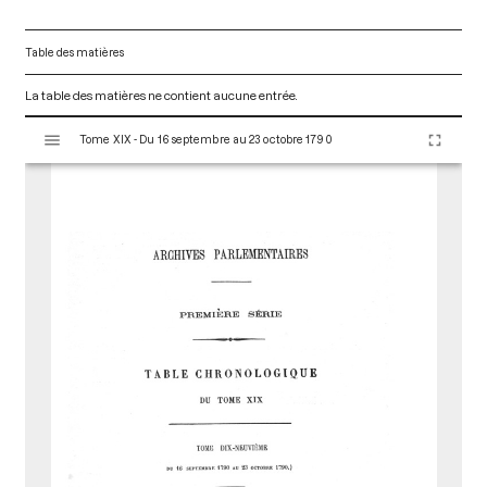
Table des matières
La table des matières ne contient aucune entrée.
V
Tome XIX - Du 16 septembre au 23 octobre 1790
i
s
u
a
l
i
s
e
u
r
M
i
r
a
d
o
r