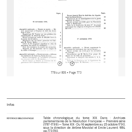
778 sur 805
• Page 773
Infos
Table chronologique du tome XIX. Dans : Archives
RÉFÉRENCE BIBLIOGRAPHIQUE
parlementaires de la Révolution Française — Première série
(1787-1799) — Tome XIX - Du 16 septembre au 23 octobre 1790
,
sous la direction de Jérôme Mavidal et Emile Laurent. 1884.
pp. 773-780.