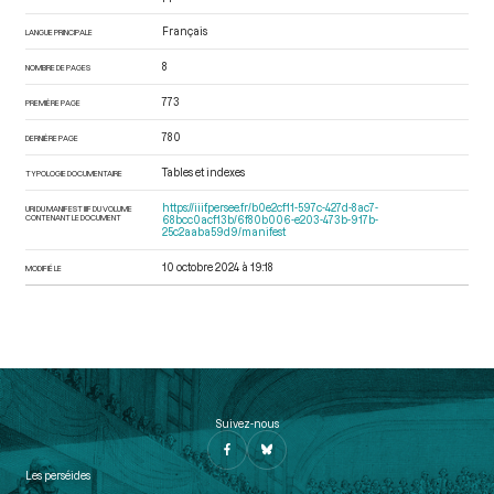
Français
LANGUE PRINCIPALE
8
NOMBRE DE PAGES
773
PREMIÈRE PAGE
780
DERNIÈRE PAGE
Tables et indexes
TYPOLOGIE DOCUMENTAIRE
https://iiif.persee.fr/b0e2cf11-597c-427d-8ac7-
URI DU MANIFEST IIIF DU VOLUME
CONTENANT LE DOCUMENT
68bcc0acf13b/6f80b006-e203-473b-917b-
25c2aaba59d9/manifest
10 octobre 2024 à 19:18
MODIFIÉ LE
Suivez-nous
Les perséides