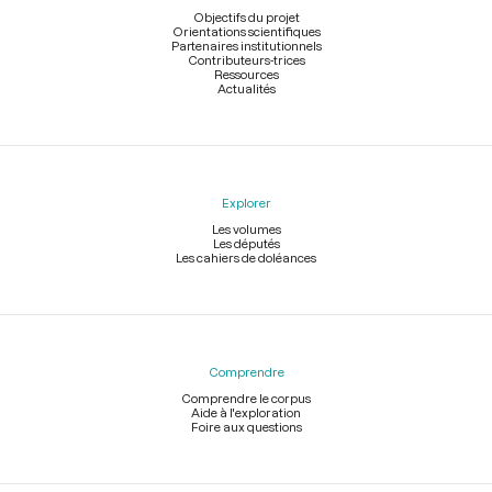
page
Objectifs du projet
Orientations scientifiques
Partenaires institutionnels
Contributeurs-trices
Ressources
Actualités
Explorer
Les volumes
Les députés
Les cahiers de doléances
Comprendre
Comprendre le corpus
Aide à l'exploration
Foire aux questions