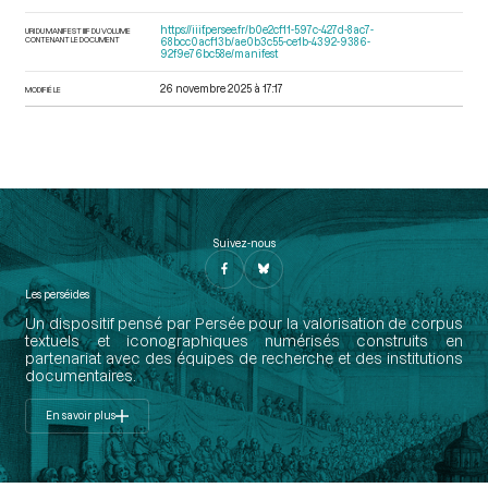
https://iiif.persee.fr/b0e2cf11-597c-427d-8ac7-
URI DU MANIFEST IIIF DU VOLUME
CONTENANT LE DOCUMENT
68bcc0acf13b/ae0b3c55-ce1b-4392-9386-
92f9e76bc58e/manifest
26 novembre 2025 à 17:17
MODIFIÉ LE
Suivez-nous
Les perséides
Un dispositif pensé par Persée pour la valorisation de corpus
textuels et iconographiques numérisés construits en
partenariat avec des équipes de recherche et des institutions
documentaires.
En savoir plus