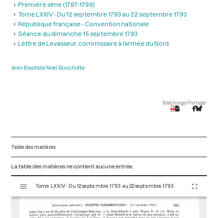
Première série (1787-1799)
Tome LXXIV - Du 12 septembre 1793 au 22 septembre 1793
République française - Convention nationale
Séance du dimanche 15 septembre 1793
Lettre de Levasseur, commissaire à l’armée du Nord
Jean Baptiste Noël Bouchotte
Télécharger
Partager
Table des matières
La table des matières ne contient aucune entrée.
V
Tome LXXIV - Du 12 septembre 1793 au 22 septembre 1793
i
s
u
a