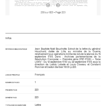
230 sur 823
• Page 223
Infos
Jean Baptiste Noël Bouchotte. Extrait de la lettre du général
RÉFÉRENCE BIBLIOGRAPHIQUE
Houchard, datée de Lille, au ministre de la Guerre,
relativement aux opérations militaires, lors de la séance du 15
septembre 1793. Dans : Archives parlementaires de la
Révolution Française — Première série (1787-1799) — Tome
LXXIV - Du 12 septembre 1793 au 22 septembre 1793
, sous la
direction de Lodoïs Lataste et Louis Claveau et Constant
Pionnier et Gaston Barbier. 1909. p. 223.
Français
LANGUE PRINCIPALE
1
NOMBRE DE PAGES
223
PREMIÈRE PAGE
223
DERNIÈRE PAGE
Lettre
TYPOLOGIE DOCUMENTAIRE