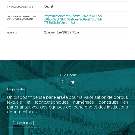
Décret
TYPOLOGIE DOCUMENTAIRE
https://iiif.persee.fr/b0e2cf11-597c-427d-8ac7-
URI DU MANIFEST IIIF DU VOLUME
CONTENANT LE DOCUMENT
68bcc0acf13b/376a5dee-9c6e-4578-b13d-
7f33e6745cfc/manifest
28 novembre 2025 à 10:34
MODIFIÉ LE
Suivez-nous
Les perséides
Un dispositif pensé par Persée pour la valorisation de corpus
textuels et iconographiques numérisés construits en
partenariat avec des équipes de recherche et des institutions
documentaires.
En savoir plus