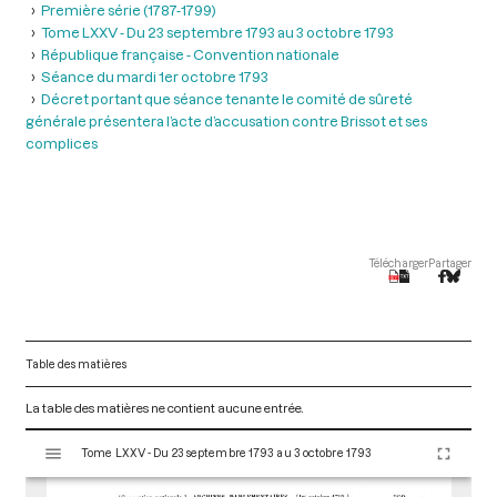
Première série (1787-1799)
Tome LXXV - Du 23 septembre 1793 au 3 octobre 1793
République française - Convention nationale
Séance du mardi 1er octobre 1793
Décret portant que séance tenante le comité de sûreté
générale présentera l’acte d’accusation contre Brissot et ses
complices
Télécharger
Partager
Table des matières
La table des matières ne contient aucune entrée.
V
Tome LXXV - Du 23 septembre 1793 au 3 octobre 1793
i
s