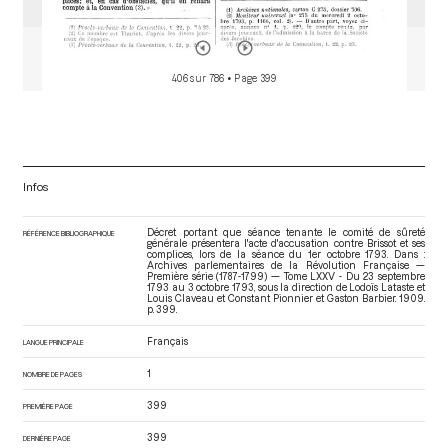
406 sur 786
• Page 399
Infos
Décret portant que séance tenante le comité de sûreté
RÉFÉRENCE BIBLIOGRAPHIQUE
générale présentera l'acte d'accusation contre Brissot et ses
complices, lors de la séance du 1er octobre 1793. Dans :
Archives parlementaires de la Révolution Française —
Première série (1787-1799) — Tome LXXV - Du 23 septembre
1793 au 3 octobre 1793
, sous la direction de Lodoïs Lataste et
Louis Claveau et Constant Pionnier et Gaston Barbier. 1909.
p. 399.
Français
LANGUE PRINCIPALE
1
NOMBRE DE PAGES
399
PREMIÈRE PAGE
399
DERNIÈRE PAGE