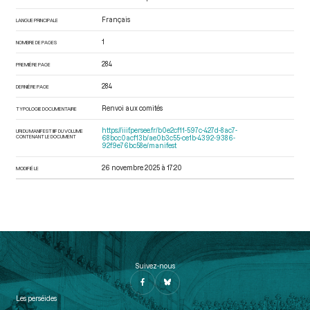
Français
LANGUE PRINCIPALE
1
NOMBRE DE PAGES
284
PREMIÈRE PAGE
284
DERNIÈRE PAGE
Renvoi aux comités
TYPOLOGIE DOCUMENTAIRE
https://iiif.persee.fr/b0e2cf11-597c-427d-8ac7-
URI DU MANIFEST IIIF DU VOLUME
CONTENANT LE DOCUMENT
68bcc0acf13b/ae0b3c55-ce1b-4392-9386-
92f9e76bc58e/manifest
26 novembre 2025 à 17:20
MODIFIÉ LE
Suivez-nous
Les perséides