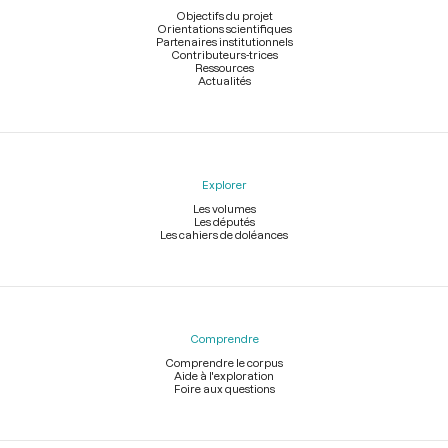
page
Objectifs du projet
Orientations scientifiques
Partenaires institutionnels
Contributeurs-trices
Ressources
Actualités
Explorer
Les volumes
Les députés
Les cahiers de doléances
Comprendre
Comprendre le corpus
Aide à l'exploration
Foire aux questions