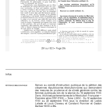
291 sur 823
• Page 284
Infos
Renvoi au comité d'instruction publique de la pétition des
RÉFÉRENCE BIBLIOGRAPHIQUE
citoyennes républicaines révolutionnaires qui demandent
des mesures de prudence et de sûreté générale contre les
femmes publiques, lors de la séance du 16 septembre 1793.
Dans : Archives parlementaires de la Révolution Française —
Première série (1787-1799) — Tome LXXIV - Du 12 septembre
1793 au 22 septembre 1793
, sous la direction de Lodoïs
Lataste et Louis Claveau et Constant Pionnier et Gaston
Barbier. 1909. p. 284.