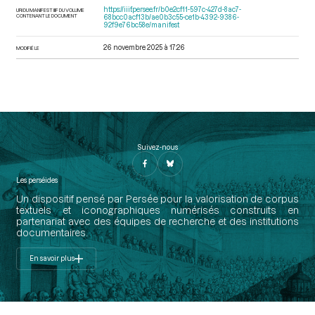
https://iiif.persee.fr/b0e2cf11-597c-427d-8ac7-
URI DU MANIFEST IIIF DU VOLUME
CONTENANT LE DOCUMENT
68bcc0acf13b/ae0b3c55-ce1b-4392-9386-
92f9e76bc58e/manifest
26 novembre 2025 à 17:26
MODIFIÉ LE
Suivez-nous
Les perséides
Un dispositif pensé par Persée pour la valorisation de corpus
textuels et iconographiques numérisés construits en
partenariat avec des équipes de recherche et des institutions
documentaires.
En savoir plus