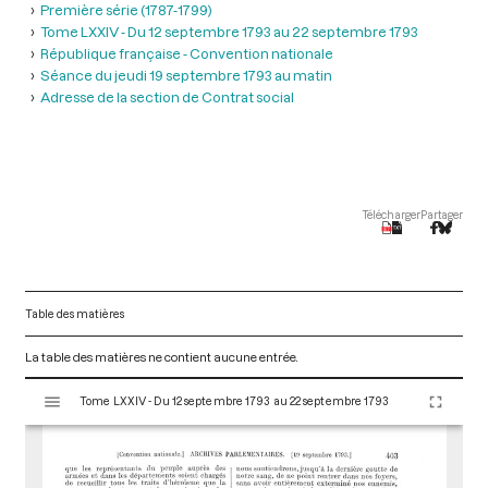
Première série (1787-1799)
Tome LXXIV - Du 12 septembre 1793 au 22 septembre 1793
République française - Convention nationale
Séance du jeudi 19 septembre 1793 au matin
Adresse de la section de Contrat social
Télécharger
Partager
Table des matières
La table des matières ne contient aucune entrée.
V
Tome LXXIV - Du 12 septembre 1793 au 22 septembre 1793
i
s
u
a