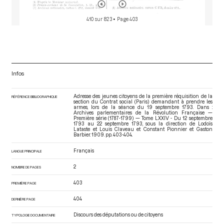
410 sur 823
• Page 403
Infos
Adresse des jeunes citoyens de la première réquisition de la
RÉFÉRENCE BIBLIOGRAPHIQUE
section du Contrat social (Paris) demandant à prendre les
armes, lors de la séance du 19 septembre 1793. Dans :
Archives parlementaires de la Révolution Française —
Première série (1787-1799) — Tome LXXIV - Du 12 septembre
1793 au 22 septembre 1793
, sous la direction de Lodoïs
Lataste et Louis Claveau et Constant Pionnier et Gaston
Barbier. 1909. pp. 403-404.
Français
LANGUE PRINCIPALE
2
NOMBRE DE PAGES
403
PREMIÈRE PAGE
404
DERNIÈRE PAGE
Discours des députations ou de citoyens
TYPOLOGIE DOCUMENTAIRE