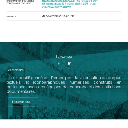
https://iiif.persee.fr/b0e2cf11-597c-427d-8ac7-
URI DU MANIFEST IIIF DU VOLUME
CONTENANT LE DOCUMENT
68bcc0acf13b/376a5dee-9c6e-4578-b13d-
7f33e6745cfc/manifest
28 novembre 2025 à 10:17
MODIFIÉ LE
Suivez-nous
Les perséides
Un dispositif pensé par Persée pour la valorisation de corpus
textuels et iconographiques numérisés construits en
partenariat avec des équipes de recherche et des institutions
documentaires.
En savoir plus