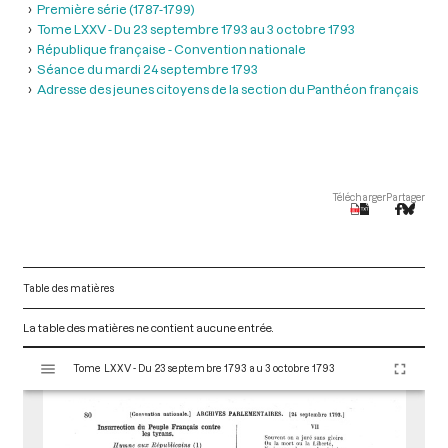
Première série (1787-1799)
Tome LXXV - Du 23 septembre 1793 au 3 octobre 1793
République française - Convention nationale
Séance du mardi 24 septembre 1793
Adresse des jeunes citoyens de la section du Panthéon français
Télécharger
Partager
Table des matières
La table des matières ne contient aucune entrée.
V
Tome LXXV - Du 23 septembre 1793 au 3 octobre 1793
i
s
u
a