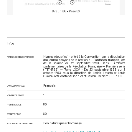
87 sur 786
• Page 80
Infos
Hymne républicain offert à la Convention par la députation
RÉFÉRENCE BIBLIOGRAPHIQUE
des jeunes citoyens de la section du Panthéon français, lors
de la séance du 24 septembre 1793. Dans : Archives
parlementaires de la Révolution Française — Première série
(1787-1799) — Tome LXXV - Du 23 septembre 1793 au 3
octobre 1793
, sous la direction de Lodoïs Lataste et Louis
Claveau et Constant Pionnier et Gaston Barbier. 1909. p. 80.
Français
LANGUE PRINCIPALE
1
NOMBRE DE PAGES
80
PREMIÈRE PAGE
80
DERNIÈRE PAGE
Don patriotique et hommage
TYPOLOGIE DOCUMENTAIRE