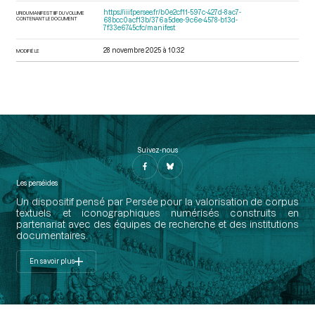
https://iiif.persee.fr/b0e2cf11-597c-427d-8ac7-
URI DU MANIFEST IIIF DU VOLUME
CONTENANT LE DOCUMENT
68bcc0acf13b/376a5dee-9c6e-4578-b13d-
7f33e6745cfc/manifest
28 novembre 2025 à 10:32
MODIFIÉ LE
Suivez-nous
Les perséides
Un dispositif pensé par Persée pour la valorisation de corpus
textuels et iconographiques numérisés construits en
partenariat avec des équipes de recherche et des institutions
documentaires.
En savoir plus