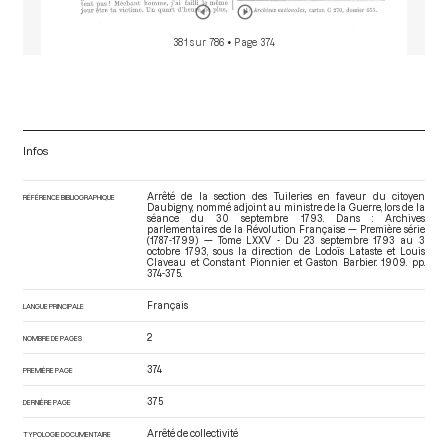
381 sur 786
• Page 374
Infos
Arrêté de la section des Tuileries en faveur du citoyen
RÉFÉRENCE BIBLIOGRAPHIQUE
Daubigny, nommé adjoint au ministre de la Guerre, lors de la
séance du 30 septembre 1793. Dans : Archives
parlementaires de la Révolution Française — Première série
(1787-1799) — Tome LXXV - Du 23 septembre 1793 au 3
octobre 1793
, sous la direction de Lodoïs Lataste et Louis
Claveau et Constant Pionnier et Gaston Barbier. 1909. pp.
374-375.
Français
LANGUE PRINCIPALE
2
NOMBRE DE PAGES
374
PREMIÈRE PAGE
375
DERNIÈRE PAGE
Arrêté de collectivité
TYPOLOGIE DOCUMENTAIRE