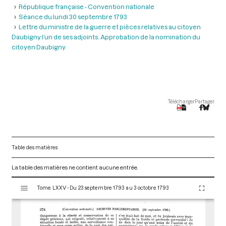
République française - Convention nationale
Séance du lundi 30 septembre 1793
Lettre du ministre de la guerre et pièces relatives au citoyen
Daubigny l’un de ses adjoints. Approbation de la nomination du
citoyen Daubigny
Télécharger
Partager
Table des matières
La table des matières ne contient aucune entrée.
V
Tome LXXV - Du 23 septembre 1793 au 3 octobre 1793
i
s
u
a