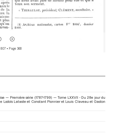
 807
• Page 368
aise — Première série (1787-1799) — Tome LXXVII - Du 28e jour du
n de Lodoïs Lataste et Constant Pionnier et Louis Claveau et Gaston