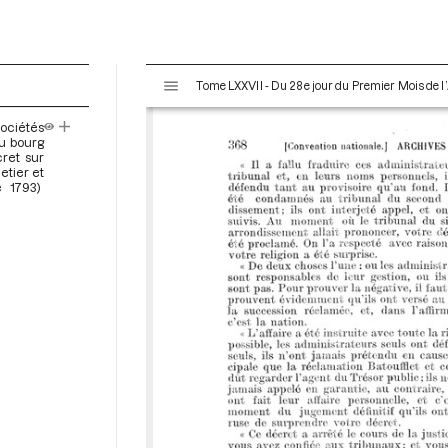
V
Tome LXXVII - Du 28e jour du Premier Mois de l’
i
s
ociétés
u
du bourg
a
ret sur
etier et
l
e 1793)
i
s
e
u
r
M
i
r
a
d
o
r