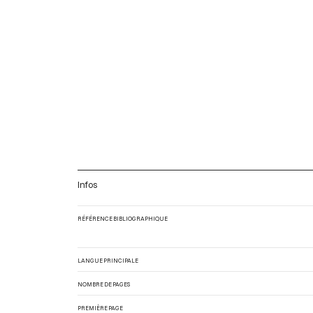
Infos
RÉFÉRENCE BIBLIOGRAPHIQUE
LANGUE PRINCIPALE
NOMBRE DE PAGES
PREMIÈRE PAGE