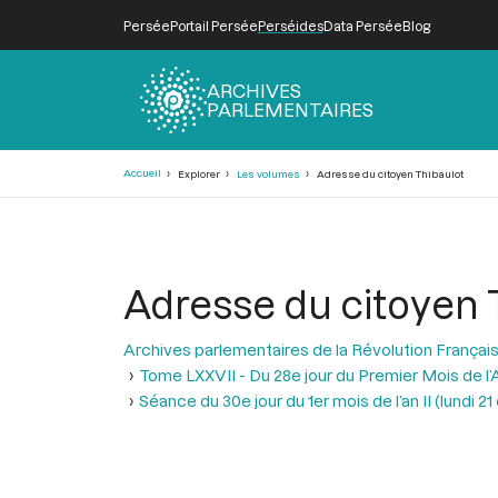
Persée
Portail Persée
Perséides
Data Persée
Blog
ARCHIVES
PARLEMENTAIRES
Fil
Accueil
Explorer
Les volumes
Adresse du citoyen Thibaulot
d'Ariane
Adresse du citoyen 
Archives parlementaires de la Révolution Françai
Tome LXXVII - Du 28e jour du Premier Mois de l’An
Séance du 30e jour du 1er mois de l’an II (lundi 2