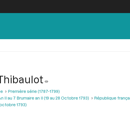
Thibaulot
se
Première série (1787-1799)
 II au 7 Brumaire an II (19 au 28 Octobre 1793)
République frança
1 octobre 1793)