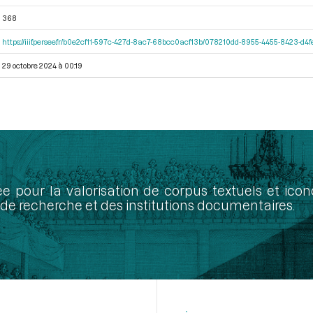
368
https://iiif.persee.fr/b0e2cf11-597c-427d-8ac7-68bcc0acf13b/078210dd-8955-4455-8423-d
29 octobre 2024 à 00:19
ée pour la valorisation de corpus textuels et ic
de recherche et des institutions documentaires.