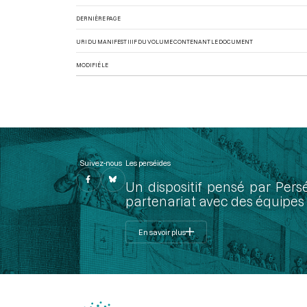
DERNIÈRE PAGE
URI DU MANIFEST IIIF DU VOLUME CONTENANT LE DOCUMENT
MODIFIÉ LE
Suivez-nous
Les perséides
Un dispositif pensé par Pers
partenariat avec des équipes 
En savoir plus