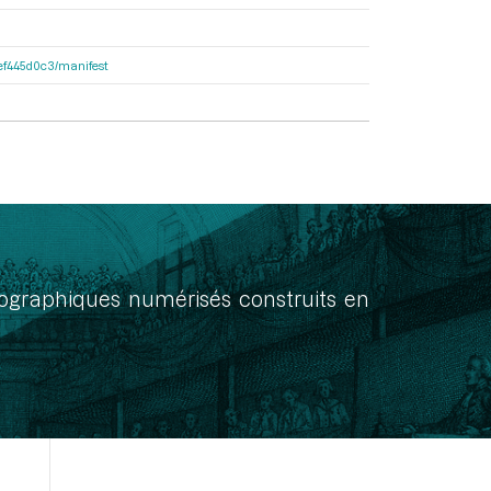
4fef445d0c3/manifest
onographiques numérisés construits en