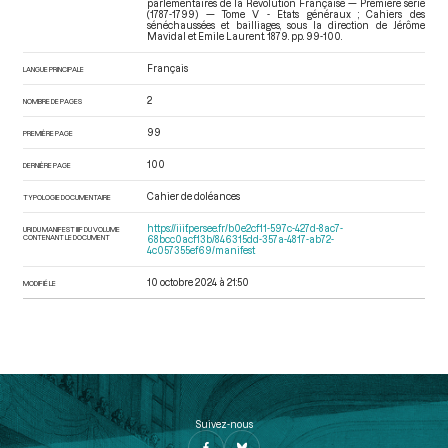
parlementaires de la Révolution Française — Première série
(1787-1799) — Tome V - Etats généraux ; Cahiers des
sénéchaussées et bailliages
, sous la direction de Jérôme
Mavidal et Emile Laurent. 1879. pp. 99-100.
Français
LANGUE PRINCIPALE
2
NOMBRE DE PAGES
99
PREMIÈRE PAGE
100
DERNIÈRE PAGE
Cahier de doléances
TYPOLOGIE DOCUMENTAIRE
https://iiif.persee.fr/b0e2cf11-597c-427d-8ac7-
URI DU MANIFEST IIIF DU VOLUME
CONTENANT LE DOCUMENT
68bcc0acf13b/846315dd-357a-4817-ab72-
4c057355ef69/manifest
10 octobre 2024 à 21:50
MODIFIÉ LE
Suivez-nous