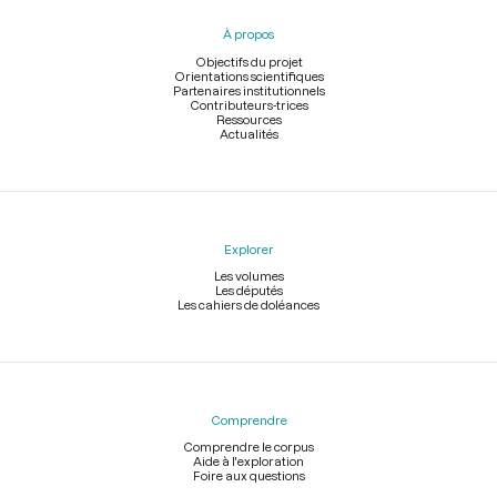
pied
À propos
de
page
Objectifs du projet
Orientations scientifiques
Partenaires institutionnels
Contributeurs-trices
Ressources
Actualités
Explorer
Les volumes
Les députés
Les cahiers de doléances
Comprendre
Comprendre le corpus
Aide à l'exploration
Foire aux questions