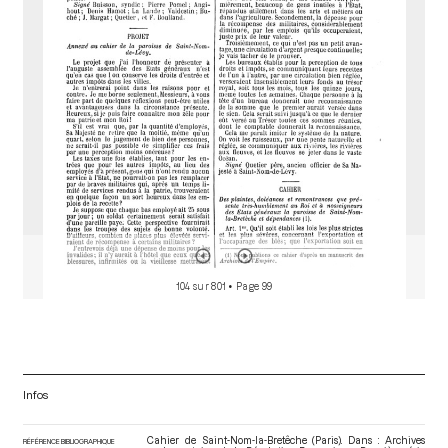
o
r
104 sur 801
• Page 99
Infos
Cahier de Saint-Nom-la-Bretêche (Paris). Dans : Archives
RÉFÉRENCE BIBLIOGRAPHIQUE