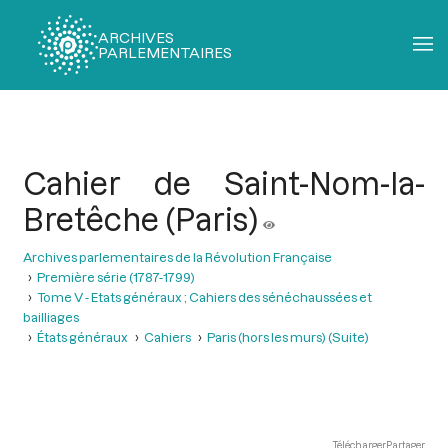
ARCHIVES
PARLEMENTAIRES
Fil
d'Ariane
Cahier de Saint-Nom-la-
Bretêche (Paris)
Archives parlementaires de la Révolution Française
Première série (1787-1799)
Tome V - Etats généraux ; Cahiers des sénéchaussées et
bailliages
États généraux
Cahiers
Paris (hors les murs) (Suite)
Télécharger
Partager