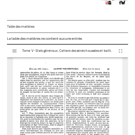
Table des matières
La table des matières ne contient aucune entrée.
V
Tome V - Etats généraux ; Cahiers des sénéchaussées et bailliages
i
s
u
a
l
i
s
e
u
r
M
i
r
a
d