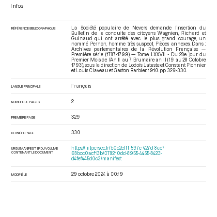
Infos
La Société populaire de Nevers demande l’insertion du
RÉFÉRENCE BIBLIOGRAPHIQUE
Bulletin de la conduite des citoyens Wagnien, Richard et
Guinaud qui ont arrêté avec le plus grand courage, un
nommé Pernon, homme très suspect. Pièces annexes. Dans :
Archives parlementaires de la Révolution Française —
Première série (1787-1799) — Tome LXXVII - Du 28e jour du
Premier Mois de l’An II au 7 Brumaire an II (19 au 28 Octobre
1793)
, sous la direction de Lodoïs Lataste et Constant Pionnier
et Louis Claveau et Gaston Barbier. 1910. pp. 329-330.
Français
LANGUE PRINCIPALE
2
NOMBRE DE PAGES
329
PREMIÈRE PAGE
330
DERNIÈRE PAGE
https://iiif.persee.fr/b0e2cf11-597c-427d-8ac7-
URI DU MANIFEST IIIF DU VOLUME
CONTENANT LE DOCUMENT
68bcc0acf13b/078210dd-8955-4455-8423-
d4fef445d0c3/manifest
29 octobre 2024 à 00:19
MODIFIÉ LE