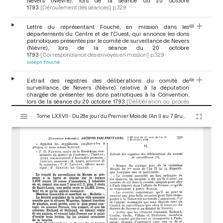
Nevers (Nièvre), lors de la séance du 20 octobre
1793
[Déroulement des séances]
p.329
Lettre du représentant Fouché, en mission dans les
départements du Centre et de l'Ouest, qui annonce les dons
patriotiques présentés par le comité de surveillance de Nevers
(Nièvre), lors de la séance du 20 octobre
1793
[Correspondance des envoyés en mission]
p.329
Joseph Fouché
Extrait des registres des délibérations du comité de
surveillance de Nevers (Nièvre) relative à la députation
chargée de présenter les dons patriotiques à la Convention,
lors de la séance du 20 octobre 1793
[Délibération ou procès
verbal de collectivité]
p.329
V
Tome LXXVII - Du 28e jour du Premier Mois de l’An II au 7 Brumaire an II (19 au 28 Octobre 1793)
i
s
Lettre de la société populaire de Nevers (Nièvre) demandant à
la Convention d'attribuer une mention honorable à la conduite
u
des citoyens Wagnien, Richard et Guinaud, lors de la séance du
a
20 octobre 1793
[Adresse, pétition et lettre envoyée à
l’Assemblée]
pp.329-330
l
i
s
Admission à la barre de la députation formée par des citoyens
de Nevers (Nièvre) qui présentent des dons patriotiques, lors de
e
la séance du 20 octobre 1793
[Déroulement des séances]
p.330
u
Louis Joseph Charlier
Gilbert Romme
Jacques Léonard Goyre-
Laplanche
r
M
Extrait du discours de la députation formée par des citoyens