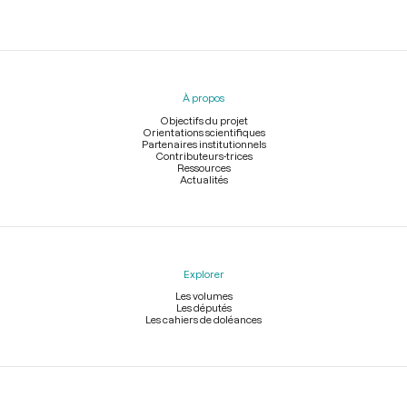
Menu
du
pied
À propos
de
page
Objectifs du projet
Orientations scientifiques
Partenaires institutionnels
Contributeurs-trices
Ressources
Actualités
Explorer
Les volumes
Les députés
Les cahiers de doléances