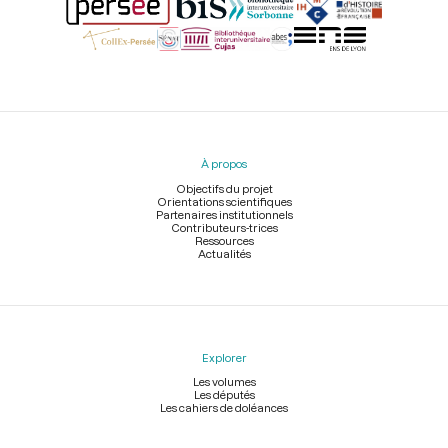
Menu
du
pied
À propos
de
page
Objectifs du projet
Orientations scientifiques
Partenaires institutionnels
Contributeurs-trices
Ressources
Actualités
Explorer
Les volumes
Les députés
Les cahiers de doléances