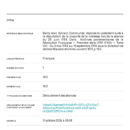
Infos
Bailly Jean Sylvain. Communes : réponse du président suite à
RÉFÉRENCE BIBLIOGRAPHIQUE
la députation de la majorité de la noblesse, lors de la séance
du 26 juin 1789. Dans : Archives parlementaires de la
Révolution Française — Première série (1787-1799) — Tome
VIII - Du 5 mai 1789 au 15 septembre 1789
, sous la direction de
Jérôme Mavidal et Emile Laurent. 1875. p. 160.
Français
LANGUE PRINCIPALE
1
NOMBRE DE PAGES
160
PREMIÈRE PAGE
160
DERNIÈRE PAGE
Déroulement des séances
TYPOLOGIE DOCUMENTAIRE
https://iiif.persee.fr/b0e2cf11-597c-427d-8ac7-
URI DU MANIFEST IIIF DU VOLUME
CONTENANT LE DOCUMENT
68bcc0acf13b/743e3cc4-2a21-4625-b494-
c4324f932ff0/manifest
11 octobre 2024 à 08:08
MODIFIÉ LE