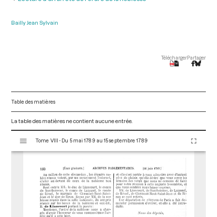
Bailly Jean Sylvain
Télécharger
Partager
Table des matières
La table des matières ne contient aucune entrée.
V
Tome VIII - Du 5 mai 1789 au 15 septembre 1789
i
s
u
a
l
i
s
e