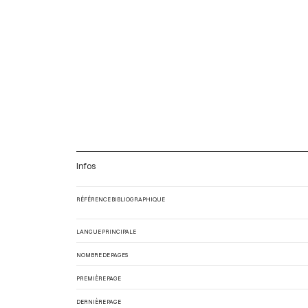
Infos
RÉFÉRENCE BIBLIOGRAPHIQUE
LANGUE PRINCIPALE
NOMBRE DE PAGES
PREMIÈRE PAGE
DERNIÈRE PAGE