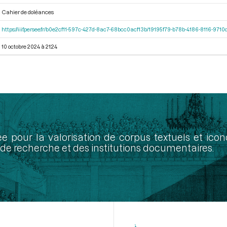
Cahier de doléances
https://iiif.persee.fr/b0e2cf11-597c-427d-8ac7-68bcc0acf13b/19195f79-b78b-4186-8116-971
10 octobre 2024 à 21:24
ée pour la valorisation de corpus textuels et ic
de recherche et des institutions documentaires.