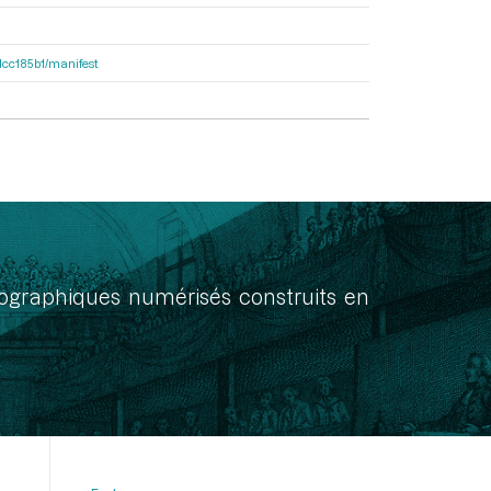
0dcc185b1/manifest
onographiques numérisés construits en