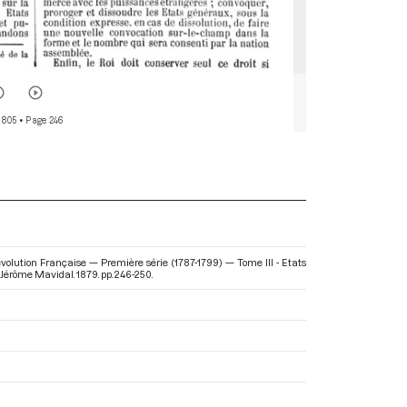
 805
• Page 246
volution Française — Première série (1787-1799) — Tome III - Etats
t Jérôme Mavidal. 1879. pp. 246-250.