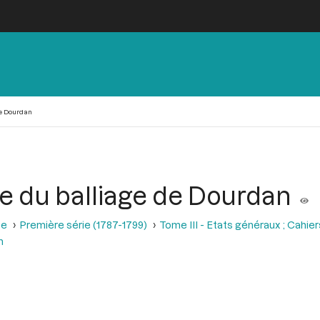
de Dourdan
se du balliage de Dourdan
se
Première série (1787-1799)
Tome III - Etats généraux ; Cahie
n