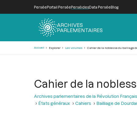
Persée
Portail Persée
Perséides
Data Persée
Blog
ARCHIVES
PARLEMENTAIRES
Fil
Accueil
Explorer
Les volumes
Cahier de la noblesse du balliage 
d'Ariane
Cahier de la nobles
Archives parlementaires de la Révolution Françai
États généraux
Cahiers
Bailliage de Dourda