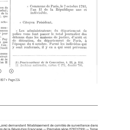
 807
• Page 224
e-Loire) demandant l'établissement de comités de surveillance dans
ires de la Révolution Française — Première série (1787-1799) — Tome