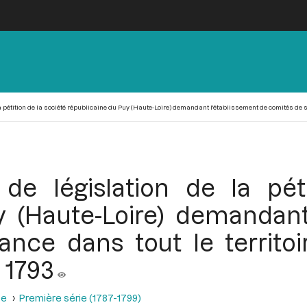
 pétition de la société républicaine du Puy (Haute-Loire) demandant l'établissement de comités de su
e législation de la pét
y (Haute-Loire) demandant
ance dans tout le territo
 1793
se
Première série (1787-1799)