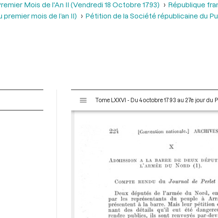
remier Mois de l'An II (Vendredi 18 Octobre 1793)
République fra
premier mois de l’an II)
Pétition de la Société républicaine du P
V
Tome LXXVI - Du 4 octobre 1793 au 27e jour du P
i
s
u
a
l
i
s
e
u
r
M
i