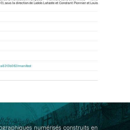
93)
, sous la direction de Lodoïs Lataste et Constant Pionnier et Louis
563a8313b082/manifest
onographiques numérisés construits en