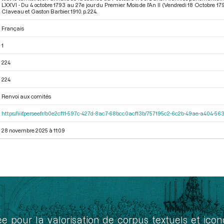
LXXVI - Du 4 octobre 1793 au 27e jour du Premier Mois de l'An II (Vendredi 18 Octobre 17
Claveau et Gaston Barbier. 1910. p. 224.
Français
1
224
224
Renvoi aux comités
https://iiif.persee.fr/b0e2cf11-597c-427d-8ac7-68bcc0acf13b/757195c2-6c2b-49ae-a404-
28 novembre 2025 à 11:09
ée pour la valorisation de corpus textuels et ic