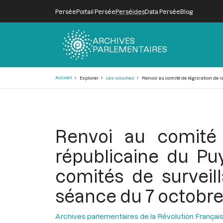
Persée
Portail Persée
Perséides
Data Persée
Blog
ARCHIVES
PARLEMENTAIRES
Fil
Accueil
Explorer
Les volumes
Renvoi au comité de législation de la
d'Ariane
Renvoi au comité d
républicaine du Pu
comités de surveill
séance du 7 octobre
Archives parlementaires de la Révolution Françai