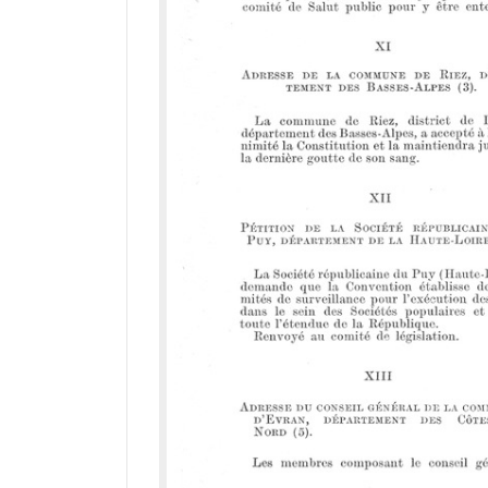
r
a
d
o
r