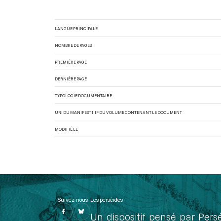
LANGUE PRINCIPALE
NOMBRE DE PAGES
PREMIÈRE PAGE
DERNIÈRE PAGE
TYPOLOGIE DOCUMENTAIRE
URI DU MANIFEST IIIF DU VOLUME CONTENANT LE DOCUMENT
MODIFIÉ LE
Suivez-nous
Les perséides
Un dispositif pensé par Pers