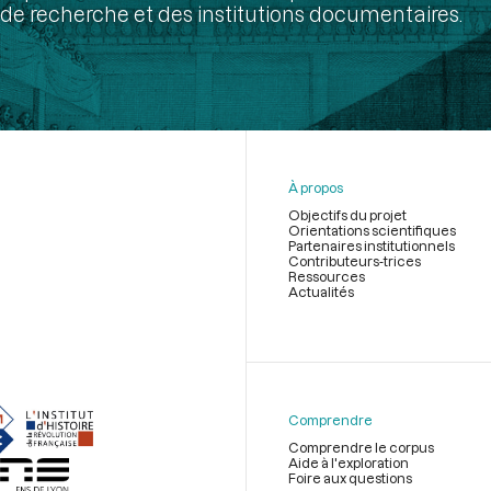
de recherche et des institutions documentaires.
À propos
Objectifs du projet
Orientations scientifiques
Partenaires institutionnels
Contributeurs-trices
Ressources
Actualités
Menu
du
pied
de
Comprendre
page
Comprendre le corpus
Aide à l'exploration
Foire aux questions