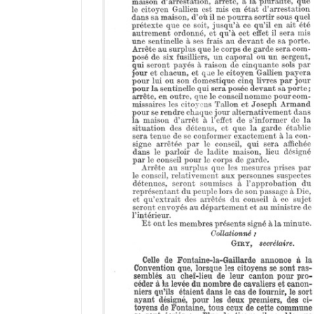
a
d
o
r