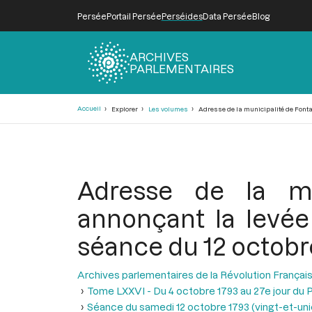
Persée
Portail Persée
Perséides
Data Persée
Blog
ARCHIVES
PARLEMENTAIRES
Fil
Accueil
Explorer
Les volumes
Adresse de la municipalité de Fontai
d'Ariane
Adresse de la mun
annonçant la levée
séance du 12 octobr
Archives parlementaires de la Révolution Françai
Tome LXXVI - Du 4 octobre 1793 au 27e jour du P
Séance du samedi 12 octobre 1793 (vingt-et-uniè