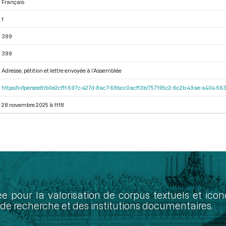
Français
1
399
399
Adresse, pétition et lettre envoyée à l’Assemblée
https://iiif.persee.fr/b0e2cf11-597c-427d-8ac7-68bcc0acf13b/757195c2-6c2b-49ae-a404-
28 novembre 2025 à 11:18
ée pour la valorisation de corpus textuels et ic
de recherche et des institutions documentaires.