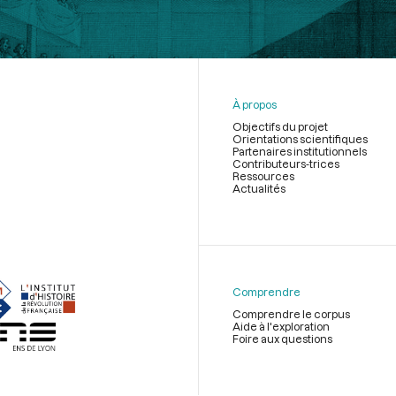
À propos
Objectifs du projet
Orientations scientifiques
Partenaires institutionnels
Contributeurs-trices
Ressources
Actualités
Menu
du
pied
de
Comprendre
page
Comprendre le corpus
Aide à l'exploration
Foire aux questions