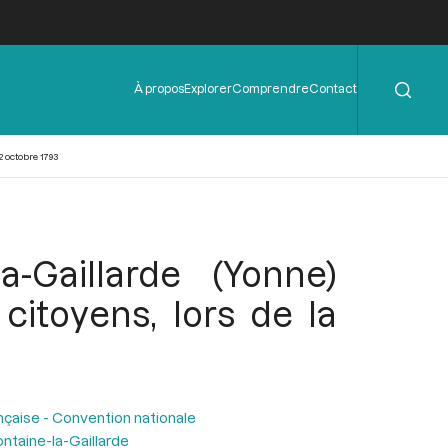
Rechercher
Menu
À propos
Explorer
Comprendre
Contact
de
l'en-
tête
 octobre 1793
-Gaillarde (Yonne)
itoyens, lors de la
nçaise - Convention nationale
ontaine-la-Gaillarde