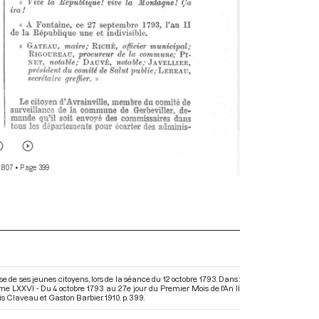
 807
• Page 399
de ses jeunes citoyens, lors de la séance du 12 octobre 1793. Dans :
e LXXVI - Du 4 octobre 1793 au 27e jour du Premier Mois de l'An II
is Claveau et Gaston Barbier. 1910. p. 399.