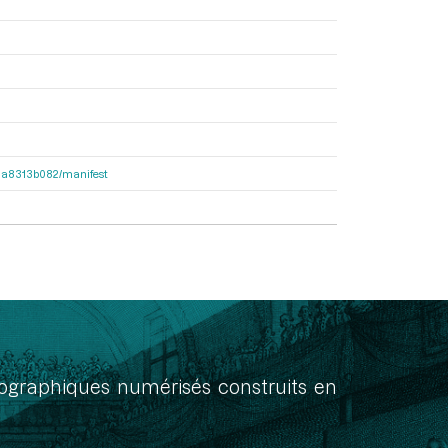
563a8313b082/manifest
onographiques numérisés construits en