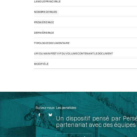
LANGUE PRINCIPALE
NOMBRE DE PAGES
PREMIÈRE PAGE
DERNIÈRE PAGE
TYPOLOGIE DOCUMENTAIRE
URI DU MANIFEST IIIF DU VOLUME CONTENANT LE DOCUMENT
MODIFIÉ LE
Suivez-nous
Les perséides
Un dispositif pensé par Pers
partenariat avec des équipes 