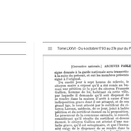
V
Tome LXXVI - Du 4 octobre 1793 au 27e jour du P
i
s
u
a
l
i
s
e
u
r
M
i
r