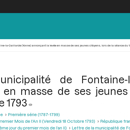
ne-la-Gaillarde (Yonne) annonçant la levée en masse de ses jeunes citoyens, lors de la séance du 12
icipalité de Fontaine-la
 en masse de ses jeunes c
e 1793
se
Première série (1787-1799)
remier Mois de l'An II (Vendredi 18 Octobre 1793)
République fra
me jour du premier mois de l’an II)
Lettre de la municipalité de F