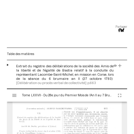
Partager
Table des matières
Extrait du registre des délibérations de la société des Amis de
la liberté et de l'égalité de Bastia relatif à la conduite du
représentant Lacombe-Saint-Michel, en mission en Corse, lors
de la séance du 6 brumaire an II (27 octobre 1793)
[Délibération ou procès verbal de collectivité]
p.663
V
Tome LXXVII - Du 28e jour du Premier Mois de l’An II au 7 Brumaire an II (19 au 28 Octobre 1793)
i
s
u
a
l
i
s