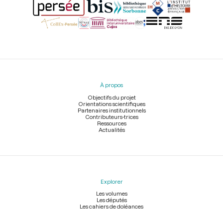
Menu
du
pied
À propos
de
page
Objectifs du projet
Orientations scientifiques
Partenaires institutionnels
Contributeurs-trices
Ressources
Actualités
Explorer
Les volumes
Les députés
Les cahiers de doléances