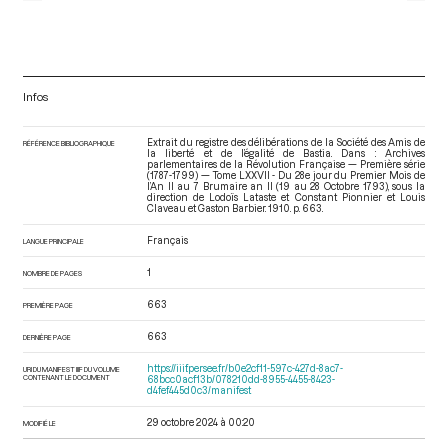
Infos
Extrait du registre des délibérations de la Société des Amis de
RÉFÉRENCE BIBLIOGRAPHIQUE
la liberté et de l’égalité de Bastia. Dans : Archives
parlementaires de la Révolution Française — Première série
(1787-1799) — Tome LXXVII - Du 28e jour du Premier Mois de
l’An II au 7 Brumaire an II (19 au 28 Octobre 1793)
, sous la
direction de Lodoïs Lataste et Constant Pionnier et Louis
Claveau et Gaston Barbier. 1910. p. 663.
Français
LANGUE PRINCIPALE
1
NOMBRE DE PAGES
663
PREMIÈRE PAGE
663
DERNIÈRE PAGE
https://iiif.persee.fr/b0e2cf11-597c-427d-8ac7-
URI DU MANIFEST IIIF DU VOLUME
CONTENANT LE DOCUMENT
68bcc0acf13b/078210dd-8955-4455-8423-
d4fef445d0c3/manifest
29 octobre 2024 à 00:20
MODIFIÉ LE