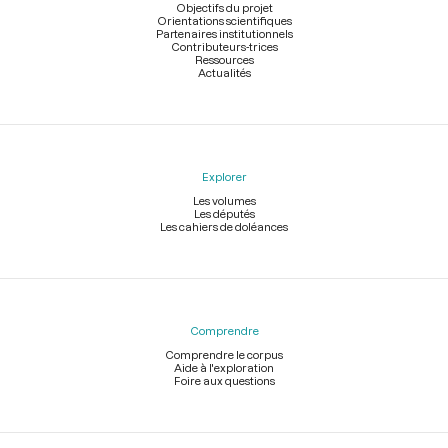
page
Objectifs du projet
Orientations scientifiques
Partenaires institutionnels
Contributeurs-trices
Ressources
Actualités
Explorer
Les volumes
Les députés
Les cahiers de doléances
Comprendre
Comprendre le corpus
Aide à l'exploration
Foire aux questions