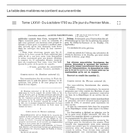
La table des matières ne contient aucune entrée.
V
Tome LXXVI - Du 4 octobre 1793 au 27e jour du Premier Mois de l'An II (Vendredi 18 Octobre 1793)
i
s
u
a
l
i
s
e
u
r
M
i
r
a
d
o
r