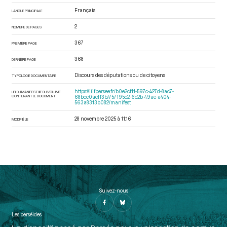
Français
LANGUE PRINCIPALE
2
NOMBRE DE PAGES
367
PREMIÈRE PAGE
368
DERNIÈRE PAGE
Discours des députations ou de citoyens
TYPOLOGIE DOCUMENTAIRE
https://iiif.persee.fr/b0e2cf11-597c-427d-8ac7-
URI DU MANIFEST IIIF DU VOLUME
CONTENANT LE DOCUMENT
68bcc0acf13b/757195c2-6c2b-49ae-a404-
563a8313b082/manifest
28 novembre 2025 à 11:16
MODIFIÉ LE
Suivez-nous
Les perséides