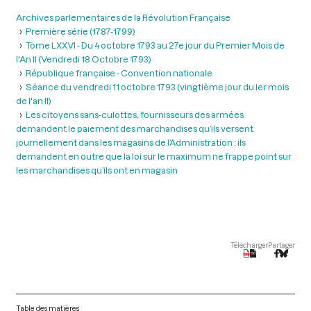
Archives parlementaires de la Révolution Française
Première série (1787-1799)
Tome LXXVI - Du 4 octobre 1793 au 27e jour du Premier Mois de
l'An II (Vendredi 18 Octobre 1793)
République française - Convention nationale
Séance du vendredi 11 octobre 1793 (vingtième jour du ler mois
de l'an II)
Les citoyens sans-culottes, fournisseurs des armées
demandent le paiement des marchandises qu’ils versent
journellement dans les magasins de l’Administration : ils
demandent en outre que la loi sur le maximum ne frappe point sur
les marchandises qu’ils ont en magasin
Télécharger
Partager
Table des matières