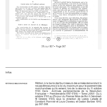
374 sur 807
• Page 367
Infos
Pétition à la barre des fournisseurs des armées demandant à
RÉFÉRENCE BIBLIOGRAPHIQUE
ne pas être soumis à la loi du maximum pour le paiement des
marchandises qu’ils versent, lors de la séance du 11 octobre
1793. Dans : Archives parlementaires de la Révolution
Française — Première série (1787-1799) — Tome LXXVI - Du 4
octobre 1793 au 27e jour du Premier Mois de l'An II (Vendredi
18 Octobre 1793)
, sous la direction de Lodoïs Lataste et
Constant Pionnier et Louis Claveau et Gaston Barbier. 1910.
pp. 367-368.