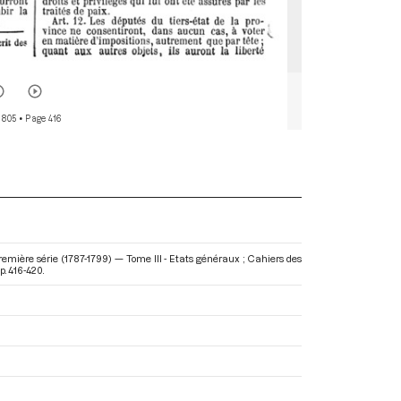
 805
• Page 416
emière série (1787-1799) — Tome III - Etats généraux ; Cahiers des
p. 416-420.