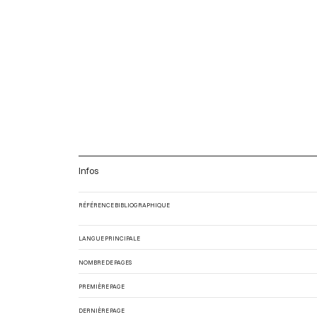
Infos
RÉFÉRENCE BIBLIOGRAPHIQUE
LANGUE PRINCIPALE
NOMBRE DE PAGES
PREMIÈRE PAGE
DERNIÈRE PAGE