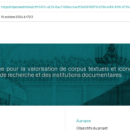
https://iiif.persee.fr/b0e2cf11-597c-427d-8ac7-68bcc0acf13b/19195f79-b78b-4186-8116-971
10 octobre 2024 à 17:23
ée pour la valorisation de corpus textuels et ic
de recherche et des institutions documentaires.
À propos
Objectifs du projet