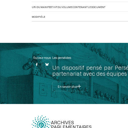
URI DU MANIFEST IIIF DU VOLUME CONTENANT LE DOCUMENT
MODIFIÉ LE
Suivez-nous
Les perséides
Un dispositif pensé par Pers
partenariat avec des équipes 
En savoir plus
ARCHIVES
PARLEMENTAIRES