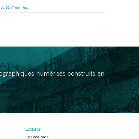
0dcc185b1/manifest
onographiques numérisés construits en
Explorer
Les volumes