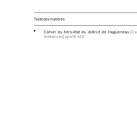
Table des matières
Cahier du tiers-état du district de Hagueneau
[Ca
doléances]
pp.416-420