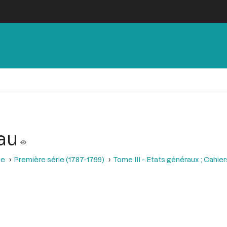
au
se
Première série (1787-1799)
Tome III - Etats généraux ; Cahie