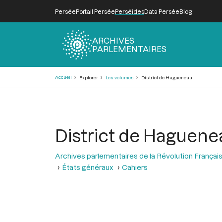
Persée
Portail Persée
Perséides
Data Persée
Blog
ARCHIVES
PARLEMENTAIRES
Fil
Accueil
Explorer
Les volumes
District de Hagueneau
d'Ariane
District de Haguene
Archives parlementaires de la Révolution Françai
États généraux
Cahiers