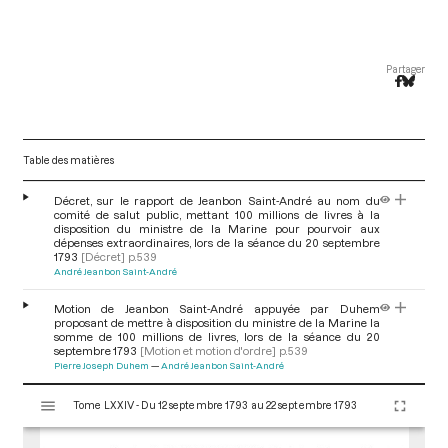
Partager
Table des matières
Décret, sur le rapport de Jeanbon Saint-André au nom du
comité de salut public, mettant 100 millions de livres à la
disposition du ministre de la Marine pour pourvoir aux
dépenses extraordinaires, lors de la séance du 20 septembre
1793
[Décret]
p.539
André Jeanbon Saint-André
Motion de Jeanbon Saint-André appuyée par Duhem
proposant de mettre à disposition du ministre de la Marine la
somme de 100 millions de livres, lors de la séance du 20
septembre 1793
[Motion et motion d'ordre]
p.539
Pierre Joseph Duhem
André Jeanbon Saint-André
V
Tome LXXIV - Du 12 septembre 1793 au 22 septembre 1793
i
s