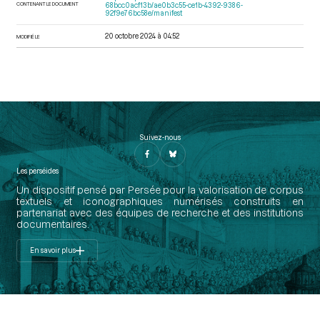
CONTENANT LE DOCUMENT
68bcc0acf13b/ae0b3c55-ce1b-4392-9386-
92f9e76bc58e/manifest
20 octobre 2024 à 04:52
MODIFIÉ LE
Suivez-nous
Les perséides
Un dispositif pensé par Persée pour la valorisation de corpus
textuels et iconographiques numérisés construits en
partenariat avec des équipes de recherche et des institutions
documentaires.
En savoir plus