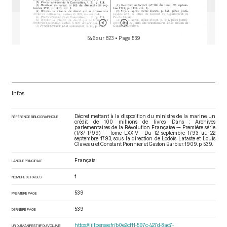
546 sur 823
• Page 539
Infos
Décret mettant à la disposition du ministre de la marine un
RÉFÉRENCE BIBLIOGRAPHIQUE
crédit de 100 millions de livres. Dans : Archives
parlementaires de la Révolution Française — Première série
(1787-1799) — Tome LXXIV - Du 12 septembre 1793 au 22
septembre 1793
, sous la direction de Lodoïs Lataste et Louis
Claveau et Constant Pionnier et Gaston Barbier. 1909. p. 539.
Français
LANGUE PRINCIPALE
1
NOMBRE DE PAGES
539
PREMIÈRE PAGE
539
DERNIÈRE PAGE
https://iiif.persee.fr/b0e2cf11-597c-427d-8ac7-
URI DU MANIFEST IIIF DU VOLUME