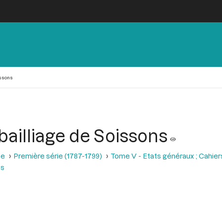
issons
bailliage de Soissons
se
Première série (1787-1799)
Tome V - Etats généraux ; Cahier
ns