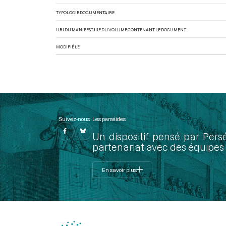
TYPOLOGIE DOCUMENTAIRE
URI DU MANIFEST IIIF DU VOLUME CONTENANT LE DOCUMENT
MODIFIÉ LE
Suivez-nous
Les perséides
Un dispositif pensé par Pers
partenariat avec des équipes 
En savoir plus