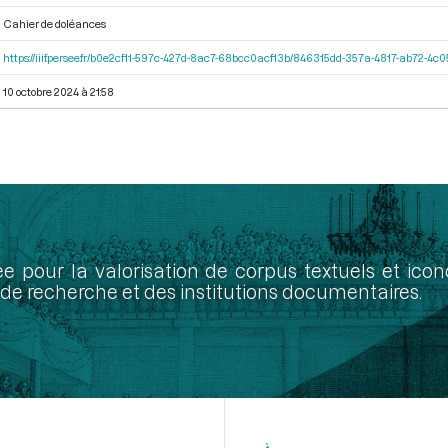
Cahier de doléances
https://iiif.persee.fr/b0e2cf11-597c-427d-8ac7-68bcc0acf13b/846315dd-357a-4817-ab72-4
10 octobre 2024 à 21:58
ée pour la valorisation de corpus textuels et ic
de recherche et des institutions documentaires.