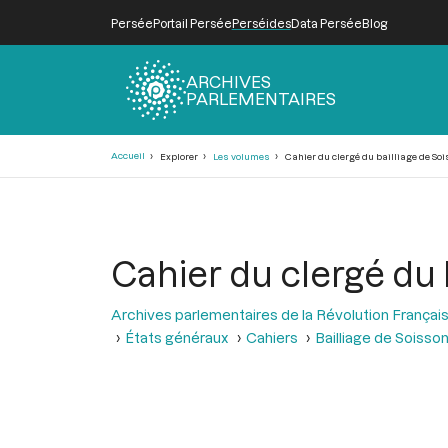
Persée
Portail Persée
Perséides
Data Persée
Blog
ARCHIVES
PARLEMENTAIRES
Fil
Accueil
Explorer
Les volumes
Cahier du clergé du bailliage de So
d'Ariane
Cahier du clergé du 
Archives parlementaires de la Révolution Françai
États généraux
Cahiers
Bailliage de Soisso