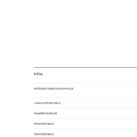
Infos
RÉFÉRENCE BIBLIOGRAPHIQUE
LANGUE PRINCIPALE
NOMBRE DE PAGES
PREMIÈRE PAGE
DERNIÈRE PAGE