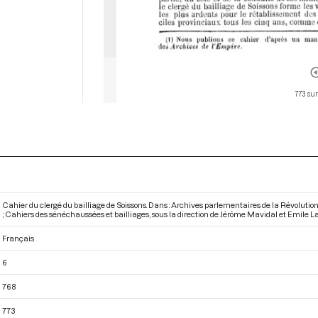
773 sur
Cahier du clergé du bailliage de Soissons. Dans : Archives parlementaires de la Révoluti
; Cahiers des sénéchaussées et bailliages
, sous la direction de Jérôme Mavidal et Emile La
Français
6
768
773