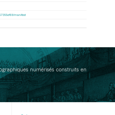
c057355ef69/manifest
onographiques numérisés construits en