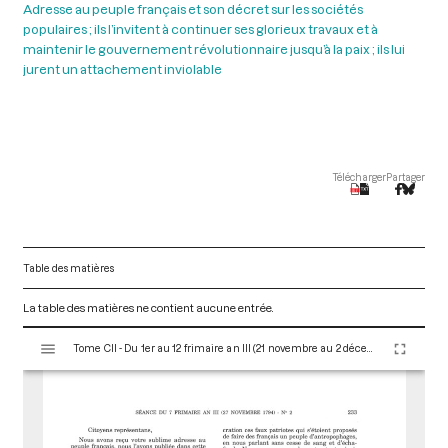
Adresse au peuple français et son décret sur les sociétés
populaires ; ils l’invitent à continuer ses glorieux travaux et à
maintenir le gouvernement révolutionnaire jusqu’à la paix ; ils lui
jurent un attachement inviolable
Télécharger
Partager
Table des matières
La table des matières ne contient aucune entrée.
V
Tome CII - Du 1er au 12 frimaire an III (21 novembre au 2 décembre 1794)
i
s
u
a
l