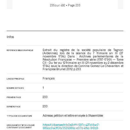
235 sur 492
• Page 233
Infos
Extrait du registre de la société populaire de Tagnon
RÉFÉRENCE BIBLIOGRAPHIQUE
(Ardennes), lors de la séance du 7 frimaire an III (27
novembre 1794). Dans : Archives parlementaires de la
Révolution Française — Première série (1787-1799) — Tome
CII - Du 1er au 12 frimaire an III (21 novembre au 2 décembre
1794)
, sous la direction de Corinne Gomez-Le Chevanton et
Françoise Brunel. 2012. p. 233.
Français
LANGUE PRINCIPALE
1
NOMBRE DE PAGES
233
PREMIÈRE PAGE
233
DERNIÈRE PAGE
Adresse, pétition et lettre envoyée à l’Assemblée
TYPOLOGIE DOCUMENTAIRE
https://iiif.persee.fr/b0e2cf11-597c-427d-8ac7-
URI DU MANIFEST IIIF DU VOLUME
CONTENANT LE DOCUMENT
68bcc0acf13b/353598bc-e07b-4fbc-96b9-