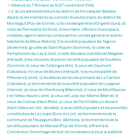
Séance du 7 frimaire an III (27 novembre 1794)
2. a) Les administrateurs du district de Forcalquier (Basses-
Alpes), b) les membres du comité révolutionnaire du district de
Montaigut (Puy-de-Dôme), c) le conseil général d’Orgelet (Jura), d)
celui de Pierrelatte (Drôme), e) les maire, officiers municipaux,
notables, agent national composant le conseil général et autres
habitants de Moux (Nièvre), f) la société populaire de Tagnon
(Ardennes), g) celle de Saint-Riquier (Somme), h) celle de
Symphorien-du-Lay (Loire), i) celle des sans-culottes de Magalas
(Hérault), j) les citoyens réunis en société populaire de Doullens
(Somme), k) ceux de Collonges (Ain), 1) ceux de Caumont
(Calvados), m) ceux de Béziers (Hérault), n) la municipalité de
Pithiviers (Loiret), o) les élèves de l’école primaire de La Cambe
(Calvados), p) les membres de la société populaire de Lusignan
(Vienne), q) ceux de Cherbourg (Manche), r) ceux de Montfaucon
(-en-Velay, Haute-Loire), s) ceux de Loisy-sur-Mame (Marne), t)
ceux de Colmar (Haut-Rhin), u) ceux de Port-Fidèle (ci-devant
Saint-Gilles-sur-Vie, Vendée), v) la société populaire et les autorités
constituées de La Loupe (Eure-et-Loir), w) les membres de la
commune de Flaujagues (Bec-d’Ambès), x) les membres de la
société populaire de Manzat (Puy-de-Dôme), offrent à la
Convention l’hommage de leur reconnaissance pour la sublime