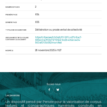
2
NOMBRE DE PAGES
654
PREMIÈRE PAGE
655
DERNIÈRE PAGE
Délibération ou procès verbal de collectivité
TYPOLOGIE DOCUMENTAIRE
https://iiif.persee.fr/b0e2cf11-597c-427d-8ac7-
URI DU MANIFEST IIIF DU VOLUME
CONTENANT LE DOCUMENT
68bcc0acf13b/757195c2-6c2b-49ae-a404-
563a8313b082/manifest
28 novembre 2025 à 11:27
MODIFIÉ LE
Suivez-nous
Les perséides
Un dispositif pensé par Persée pour la valorisation de corpus
textuels et iconographiques numérisés construits en