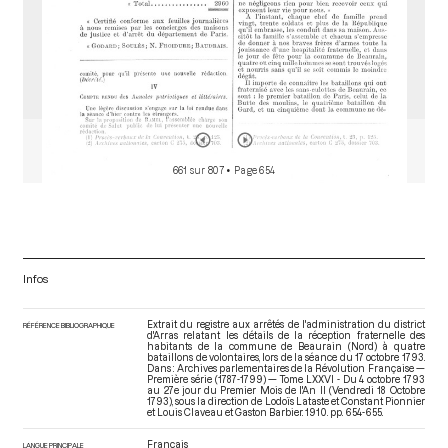
661 sur 807
• Page 654
Infos
Extrait du registre aux arrêtés de l'administration du district
RÉFÉRENCE BIBLIOGRAPHIQUE
d'Arras relatant les détails de la réception fraternelle des
habitants de la commune de Beaurain (Nord) à quatre
bataillons de volontaires, lors de la séance du 17 octobre 1793.
Dans : Archives parlementaires de la Révolution Française —
Première série (1787-1799) — Tome LXXVI - Du 4 octobre 1793
au 27e jour du Premier Mois de l'An II (Vendredi 18 Octobre
1793)
, sous la direction de Lodoïs Lataste et Constant Pionnier
et Louis Claveau et Gaston Barbier. 1910. pp. 654-655.
Français
LANGUE PRINCIPALE