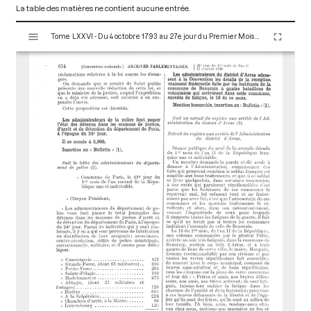
La table des matières ne contient aucune entrée.
V
Tome LXXVI - Du 4 octobre 1793 au 27e jour du Premier Mois de l'An II (Vendredi 18 Octobre 1793)
i
s
u
a
l
i
s
e
u
r
M
i
r
a
d
o
r