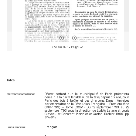
651 sur 823
• Page 644
Infos
Décret portant que la municipalité de Paris présentera
RÉFÉRENCE BIBLIOGRAPHIQUE
demain à la barre le tableau de la taxe, depuis dix ans, pour
Paris, des bois à brûler et des charbons. Dans : Archives
parlementaires de la Révolution Française — Première série
(1787-1799) — Tome LXXIV - Du 12 septembre 1793 au 22
septembre 1793
, sous la direction de Lodoïs Lataste et Louis
Claveau et Constant Pionnier et Gaston Barbier. 1909. pp.
644-645.
Français
LANGUE PRINCIPALE