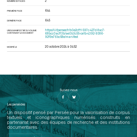
2
NOMBRE DE PAGES
644
PREMIÈRE PAGE
645
DERNIÈRE PAGE
https://iiif.persee.fr/b0e2cf11-597c-427d-8ac7-
URI DU MANIFEST IIIF DU VOLUME
CONTENANT LE DOCUMENT
68bcc0acf13b/ae0b3c55-ce1b-4392-9386-
92f9e76bc58e/manifest
20 octobre 2024 à 04:52
MODIFIÉ LE
Suivez-nous
Les perséides
Un dispositif pensé par Persée pour la valorisation de corpus
textuels et iconographiques numérisés construits en
partenariat avec des équipes de recherche et des institutions
documentaires.