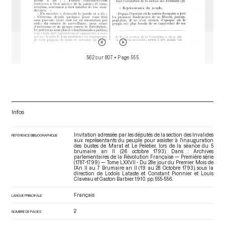
562 sur 807
• Page 555
Infos
Invitation adressée par les députés de la section des Invalides
RÉFÉRENCE BIBLIOGRAPHIQUE
aux représentants du peuple pour assister à l'inauguration
des bustes de Marat et Le Peletier, lors de la séance du 5
brumaire an II (26 octobre 1793). Dans : Archives
parlementaires de la Révolution Française — Première série
(1787-1799) — Tome LXXVII - Du 28e jour du Premier Mois de
l’An II au 7 Brumaire an II (19 au 28 Octobre 1793)
, sous la
direction de Lodoïs Lataste et Constant Pionnier et Louis
Claveau et Gaston Barbier. 1910. pp. 555-556.
Français
LANGUE PRINCIPALE
2
NOMBRE DE PAGES