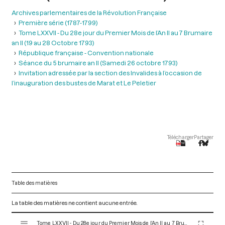
Archives parlementaires de la Révolution Française
Première série (1787-1799)
Tome LXXVII - Du 28e jour du Premier Mois de l’An II au 7 Brumaire
an II (19 au 28 Octobre 1793)
République française - Convention nationale
Séance du 5 brumaire an II (Samedi 26 octobre 1793)
Invitation adressée par la section des Invalides à l’occasion de
l’inauguration des bustes de Marat et Le Peletier
Télécharger
Partager
Table des matières
La table des matières ne contient aucune entrée.
V
Tome LXXVII - Du 28e jour du Premier Mois de l’An II au 7 Brumaire an II (19 au 28 Octobre 1793)