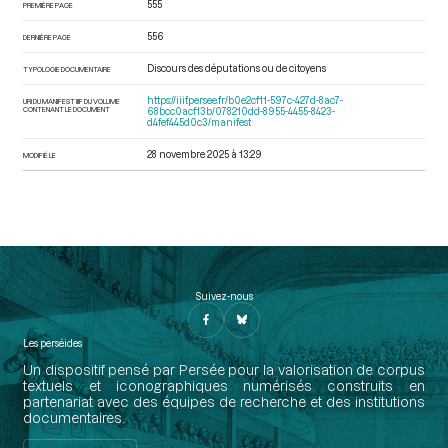
555
PREMIÈRE PAGE
556
DERNIÈRE PAGE
Discours des députations ou de citoyens
TYPOLOGIE DOCUMENTAIRE
https://iiif.persee.fr/b0e2cf11-597c-427d-8ac7-
URI DU MANIFEST IIIF DU VOLUME
CONTENANT LE DOCUMENT
68bcc0acf13b/078210dd-8955-4455-8423-
d4fef445d0c3/manifest
28 novembre 2025 à 13:29
MODIFIÉ LE
Suivez-nous
Les perséides
Un dispositif pensé par Persée pour la valorisation de corpus
textuels et iconographiques numérisés construits en
partenariat avec des équipes de recherche et des institutions
documentaires.