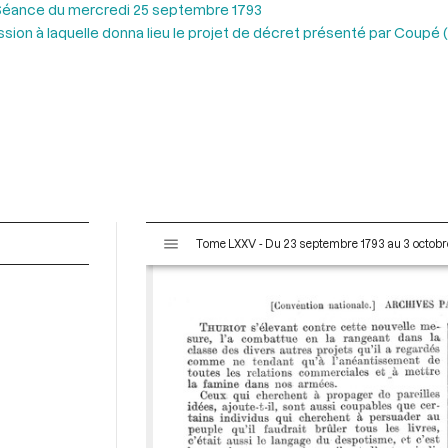
Séance du mercredi 25 septembre 1793
sion à laquelle donna lieu le projet de décret présenté par Coupé 
V
Tome LXXV - Du 23 septembre 1793 au 3 octobr
i
s
u
a
l
i
s
e
u
r