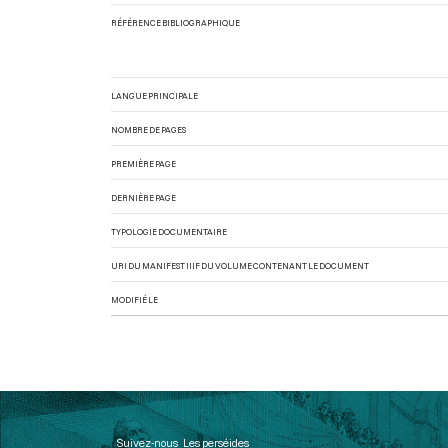
RÉFÉRENCE BIBLIOGRAPHIQUE
LANGUE PRINCIPALE
NOMBRE DE PAGES
PREMIÈRE PAGE
DERNIÈRE PAGE
TYPOLOGIE DOCUMENTAIRE
URI DU MANIFEST IIIF DU VOLUME CONTENANT LE DOCUMENT
MODIFIÉ LE
Suivez-nous
Les perséides