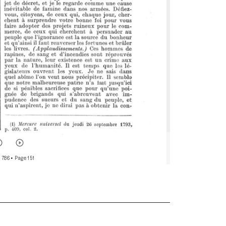
r 786
• Page 151