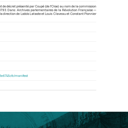
jet de décret présenté par Coupé (de l'Oise) au nom de la commission
 1793. Dans : Archives parlementaires de la Révolution Française —
 la direction de Lodoïs Lataste et Louis Claveau et Constant Pionnier
33e6745cfc/manifest