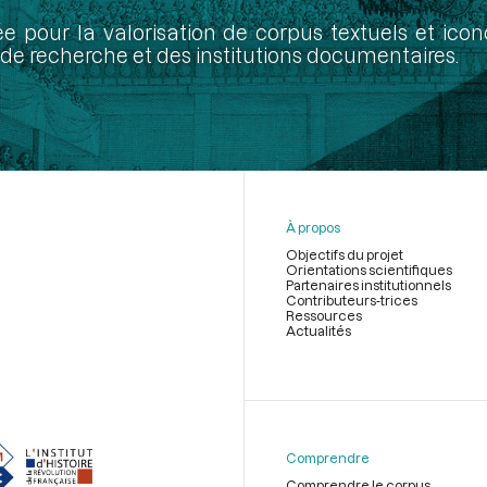
ée pour la valorisation de corpus textuels et ic
de recherche et des institutions documentaires.
À propos
Objectifs du projet
Orientations scientifiques
Partenaires institutionnels
Contributeurs-trices
Ressources
Actualités
Menu
du
pied
de
Comprendre
page
Comprendre le corpus