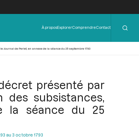
Rechercher
Menu
À propos
Explorer
Comprendre
Contact
de
l'en-
tête
le Journal de Perlet, en annexe de la séance du 25 septembre 1793
 décret présenté par
 des subsistances,
de la séance du 25
93 au 3 octobre 1793