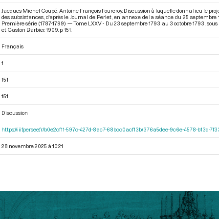
Jacques Michel Coupé, Antoine François Fourcroy. Discussion à laquelle donna lieu le pro
des subsistances, d'après le Journal de Perlet, en annexe de la séance du 25 septembre
Première série (1787-1799) — Tome LXXV - Du 23 septembre 1793 au 3 octobre 1793
, sous
et Gaston Barbier. 1909. p. 151.
Français
1
151
151
Discussion
https://iiif.persee.fr/b0e2cf11-597c-427d-8ac7-68bcc0acf13b/376a5dee-9c6e-4578-b13d-7f
28 novembre 2025 à 10:21