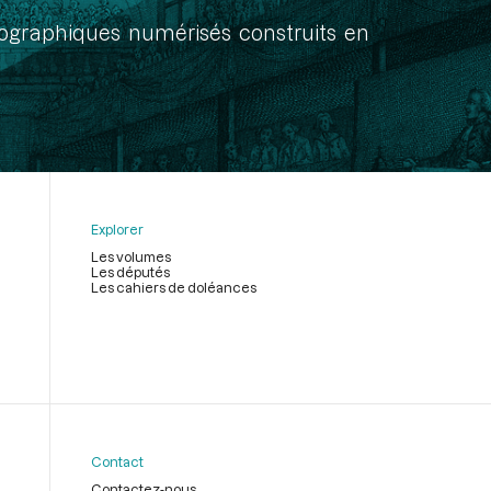
onographiques numérisés construits en
Explorer
Les volumes
Les députés
Les cahiers de doléances
Contact
Contactez-nous