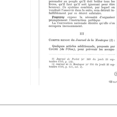
158 su