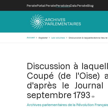
Persée
Portail Persée
Perséides
Data Persée
Blog
ARCHIVES
PARLEMENTAIRES
Fil
Accueil
Explorer
Les volumes
Discussion à laquelle donna lieu le 
d'Ariane
Discussion à laquel
Coupé (de l'Oise)
d'après le Journa
septembre 1793
Archives parlementaires de la Révolution Françai