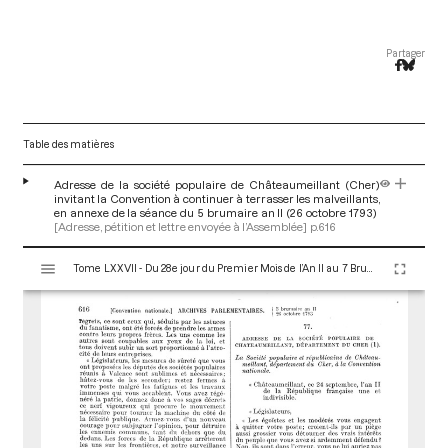
Partager
Table des matières
Adresse de la société populaire de Châteaumeillant (Cher)
invitant la Convention à continuer à terrasser les malveillants,
en annexe de la séance du 5 brumaire an II (26 octobre 1793)
[Adresse, pétition et lettre envoyée à l’Assemblée]
p.616
V
Tome LXXVII - Du 28e jour du Premier Mois de l’An II au 7 Brumaire an II (19 au 28 Octobre 1793)
i
s
u
a
l
i
s
e
u
r