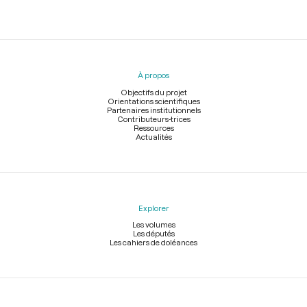
Menu
du
pied
À propos
de
page
Objectifs du projet
Orientations scientifiques
Partenaires institutionnels
Contributeurs-trices
Ressources
Actualités
Explorer
Les volumes
Les députés
Les cahiers de doléances