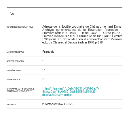
Infos
Adresse de la Société populaire de Châteaumeillant. Dans :
RÉFÉRENCE BIBLIOGRAPHIQUE
Archives parlementaires de la Révolution Française —
Première série (1787-1799) — Tome LXXVII - Du 28e jour du
Premier Mois de l’An II au 7 Brumaire an II (19 au 28 Octobre
1793)
, sous la direction de Lodoïs Lataste et Constant Pionnier
et Louis Claveau et Gaston Barbier. 1910. p. 616.
Français
LANGUE PRINCIPALE
1
NOMBRE DE PAGES
616
PREMIÈRE PAGE
616
DERNIÈRE PAGE
https://iiif.persee.fr/b0e2cf11-597c-427d-8ac7-
URI DU MANIFEST IIIF DU VOLUME
CONTENANT LE DOCUMENT
68bcc0acf13b/078210dd-8955-4455-8423-
d4fef445d0c3/manifest
29 octobre 2024 à 00:20
MODIFIÉ LE