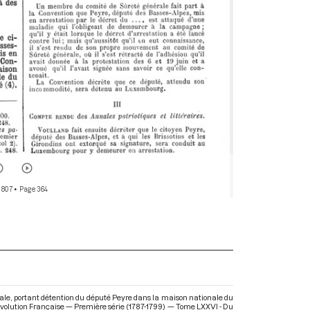
 807
• Page 364
rale, portant détention du député Peyre dans la maison nationale du
Révolution Française — Première série (1787-1799) — Tome LXXVI - Du