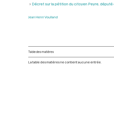
Décret sur la pétition du citoyen Peyre, déput
Jean Henri Voulland
Table des matières
La table des matières ne contient aucune entrée.