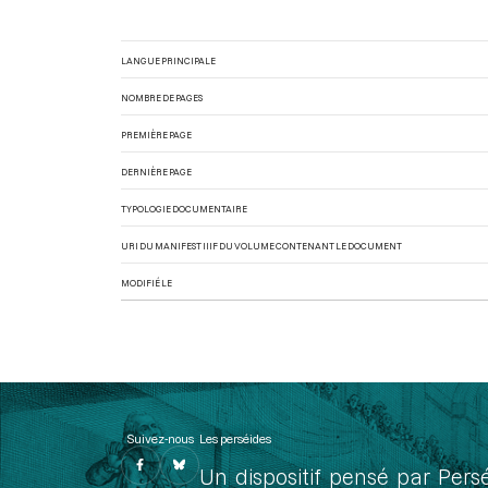
LANGUE PRINCIPALE
NOMBRE DE PAGES
PREMIÈRE PAGE
DERNIÈRE PAGE
TYPOLOGIE DOCUMENTAIRE
URI DU MANIFEST IIIF DU VOLUME CONTENANT LE DOCUMENT
MODIFIÉ LE
Suivez-nous
Les perséides
Un dispositif pensé par Pers