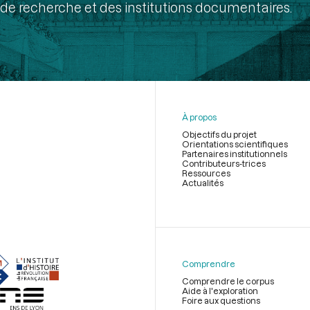
de recherche et des institutions documentaires.
À propos
Objectifs du projet
Orientations scientifiques
Partenaires institutionnels
Contributeurs-trices
Ressources
Actualités
Menu
du
pied
de
Comprendre
page
Comprendre le corpus
Aide à l'exploration
Foire aux questions