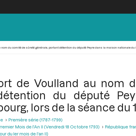
u nom du comité de sûreté générale, portant détention du député Peyre dans la maison nationale du 
port de Voulland au nom 
 détention du député Pe
urg, lors de la séance du 1
se
Première série (1787-1799)
remier Mois de l'An II (Vendredi 18 Octobre 1793)
République fra
r du ler mois de l'an II)