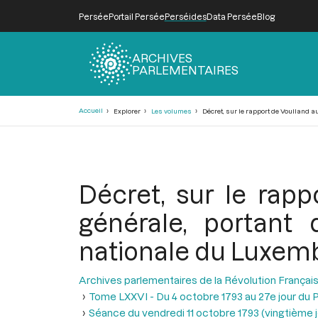
Persée
Portail Persée
Perséides
Data Persée
Blog
ARCHIVES
PARLEMENTAIRES
Fil
Accueil
Explorer
Les volumes
Décret, sur le rapport de Voulland a
d'Ariane
Décret, sur le rap
générale, portant
nationale du Luxembo
Archives parlementaires de la Révolution Françai
Tome LXXVI - Du 4 octobre 1793 au 27e jour du P
Séance du vendredi 11 octobre 1793 (vingtième jou