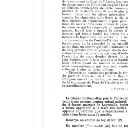
r
a
d
o
r