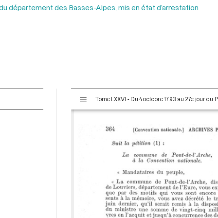
é du département des Basses-Alpes, mis en état d’arrestation
V
Tome LXXVI - Du 4 octobre 1793 au 27e jour du P
i
s
u
a
l
i
s
e
u
r
M
i