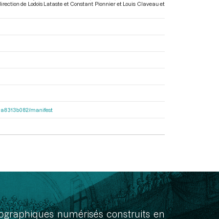
 direction de Lodoïs Lataste et Constant Pionnier et Louis Claveau et
563a8313b082/manifest
onographiques numérisés construits en