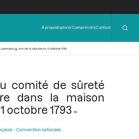
Rechercher
Menu
À propos
Explorer
Comprendre
Contact
de
l'en-
tête
Luxembourg, lors de la séance du 11 octobre 1793
du comité de sûreté
yre dans la maison
1 octobre 1793
nçaise - Convention nationale