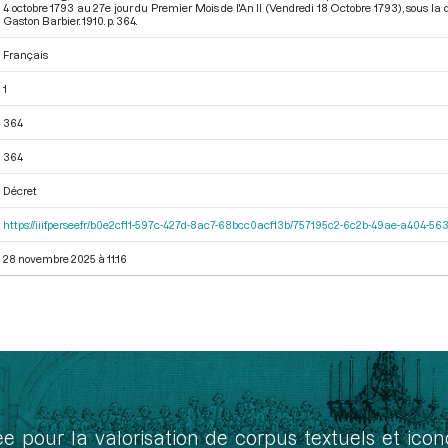
4 octobre 1793 au 27e jour du Premier Mois de l'An II (Vendredi 18 Octobre 1793)
, sous la
Gaston Barbier. 1910. p. 364.
Français
1
364
364
Décret
https://iiif.persee.fr/b0e2cf11-597c-427d-8ac7-68bcc0acf13b/757195c2-6c2b-49ae-a404-
28 novembre 2025 à 11:16
ée pour la valorisation de corpus textuels et ic