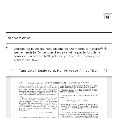
Partager
Table des matières
Adresse de la société républicaine de Quimperlé (Finistère)
qui remercie la Convention d'avoir sauvé la patrie, lors de la
séance du 24 octobre 1793
[Adresse, pétition et lettre envoyée à
l’Assemblée]
p.470
V
Tome LXXVII - Du 28e jour du Premier Mois de l’An II au 7 Brumaire an II (19 au 28 Octobre 1793)
i
s
u
a
l
i
s
e
u
r