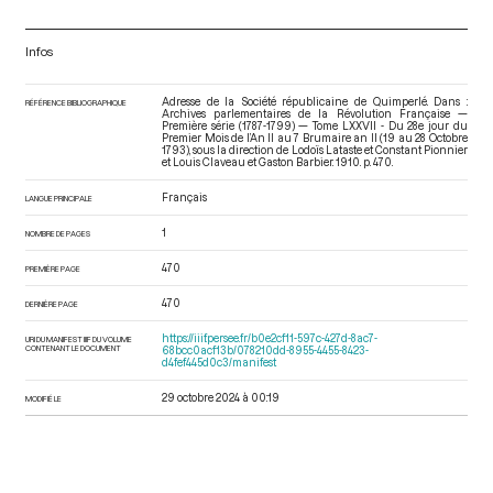
Infos
Adresse de la Société républicaine de Quimperlé. Dans :
RÉFÉRENCE BIBLIOGRAPHIQUE
Archives parlementaires de la Révolution Française —
Première série (1787-1799) — Tome LXXVII - Du 28e jour du
Premier Mois de l’An II au 7 Brumaire an II (19 au 28 Octobre
1793)
, sous la direction de Lodoïs Lataste et Constant Pionnier
et Louis Claveau et Gaston Barbier. 1910. p. 470.
Français
LANGUE PRINCIPALE
1
NOMBRE DE PAGES
470
PREMIÈRE PAGE
470
DERNIÈRE PAGE
https://iiif.persee.fr/b0e2cf11-597c-427d-8ac7-
URI DU MANIFEST IIIF DU VOLUME
CONTENANT LE DOCUMENT
68bcc0acf13b/078210dd-8955-4455-8423-
d4fef445d0c3/manifest
29 octobre 2024 à 00:19
MODIFIÉ LE