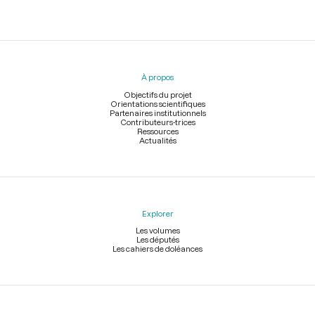
Menu
du
pied
À propos
de
page
Objectifs du projet
Orientations scientifiques
Partenaires institutionnels
Contributeurs-trices
Ressources
Actualités
Explorer
Les volumes
Les députés
Les cahiers de doléances