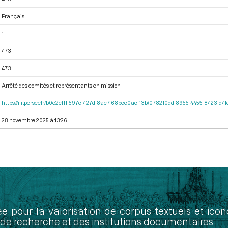
Français
1
473
473
Arrêté des comités et représentants en mission
https://iiif.persee.fr/b0e2cf11-597c-427d-8ac7-68bcc0acf13b/078210dd-8955-4455-8423-d
28 novembre 2025 à 13:26
ée pour la valorisation de corpus textuels et ic
de recherche et des institutions documentaires.