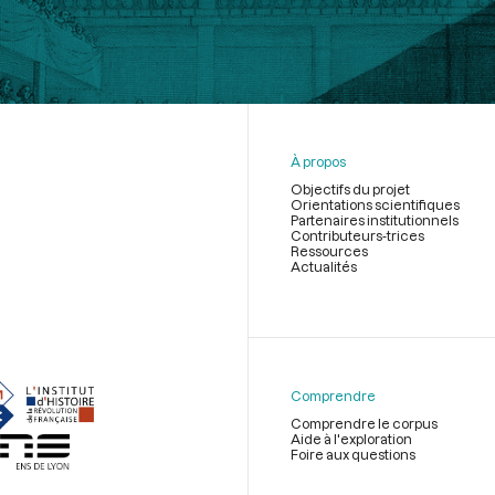
À propos
Objectifs du projet
Orientations scientifiques
Partenaires institutionnels
Contributeurs-trices
Ressources
Actualités
Menu
du
pied
de
Comprendre
page
Comprendre le corpus
Aide à l'exploration
Foire aux questions