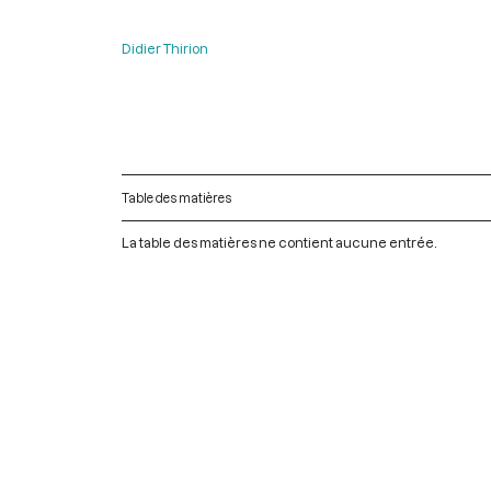
Didier Thirion
Table des matières
La table des matières ne contient aucune entrée.