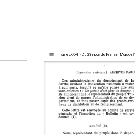
V
Tome LXXVII - Du 28e jour du Premier Mois de l’
i
s
u
a
l
i
s
e
u
r
M
i
r