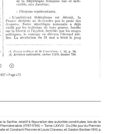
 807
• Page 473
la Sarthe, relatif à l'épuration des autorités constituées, lors de la
 Première série (1787-1799) — Tome LXXVII - Du 28e jour du Premier
taste et Constant Pionnier et Louis Claveau et Gaston Barbier. 1910. p.