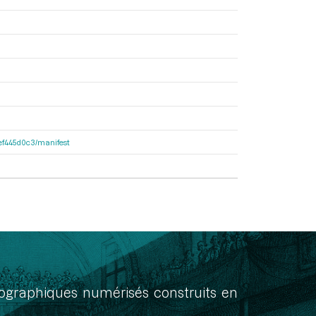
4fef445d0c3/manifest
onographiques numérisés construits en