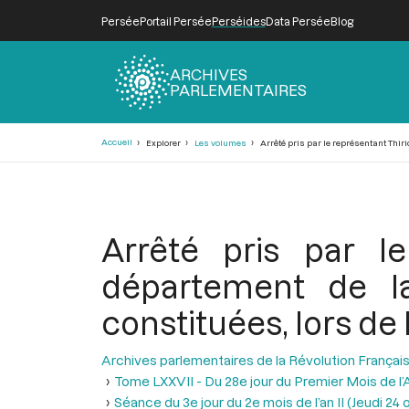
Persée
Portail Persée
Perséides
Data Persée
Blog
ARCHIVES
PARLEMENTAIRES
Fil
Accueil
Explorer
Les volumes
Arrêté pris par le représentant Thiri
d'Ariane
Arrêté pris par l
département de la 
constituées, lors de
Archives parlementaires de la Révolution Françai
Tome LXXVII - Du 28e jour du Premier Mois de l’An
Séance du 3e jour du 2e mois de l’an II (Jeudi 24