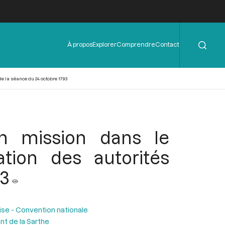
Rechercher
Menu
À propos
Explorer
Comprendre
Contact
de
l'en-
tête
de la séance du 24 octobre 1793
en mission dans le
ation des autorités
93
ise - Convention nationale
nt de la Sarthe