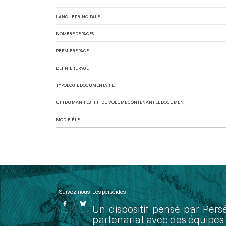
LANGUE PRINCIPALE
NOMBRE DE PAGES
PREMIÈRE PAGE
DERNIÈRE PAGE
TYPOLOGIE DOCUMENTAIRE
URI DU MANIFEST IIIF DU VOLUME CONTENANT LE DOCUMENT
MODIFIÉ LE
Suivez-nous
Les perséides
Un dispositif pensé par Pers
partenariat avec des équipes 