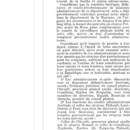
a
d
o
r