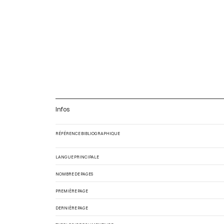
Infos
RÉFÉRENCE BIBLIOGRAPHIQUE
LANGUE PRINCIPALE
NOMBRE DE PAGES
PREMIÈRE PAGE
DERNIÈRE PAGE