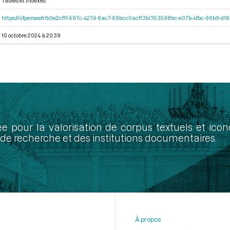
Tables et indexes
https://iiif.persee.fr/b0e2cf11-597c-427d-8ac7-68bcc0acf13b/353598bc-e07b-4fbc-96b9-d
10 octobre 2024 à 20:39
ée pour la valorisation de corpus textuels et ic
de recherche et des institutions documentaires.
À propos