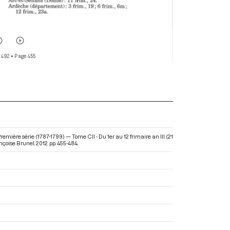
 492
• Page 455
mière série (1787-1799) — Tome CII - Du 1er au 12 frimaire an III (21
oise Brunel. 2012. pp. 455-484.