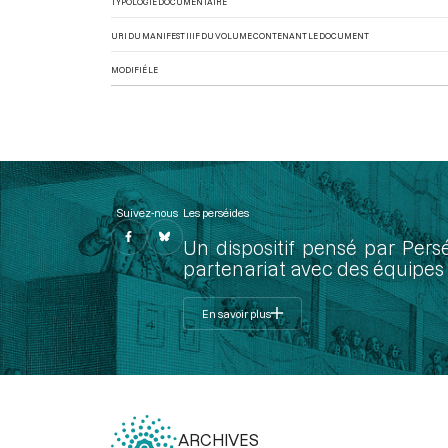
TYPOLOGIE DOCUMENTAIRE
URI DU MANIFEST IIIF DU VOLUME CONTENANT LE DOCUMENT
MODIFIÉ LE
Suivez-nous
Les perséides
Un dispositif pensé par Pers
partenariat avec des équipes 
En savoir plus
ARCHIVES