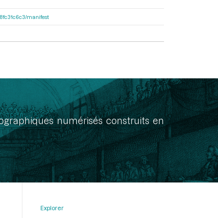
188fc31c6c3/manifest
onographiques numérisés construits en
Explorer