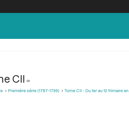
me CII
se
Première série (1787-1799)
Tome CII - Du 1er au 12 frimaire a