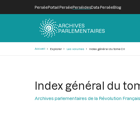
Persée
Portail Persée
Perséides
Data Persée
Blog
ARCHIVES
PARLEMENTAIRES
Fil
Accueil
Explorer
Les volumes
Index général du tome CII
d'Ariane
Index général du to
Archives parlementaires de la Révolution Françai