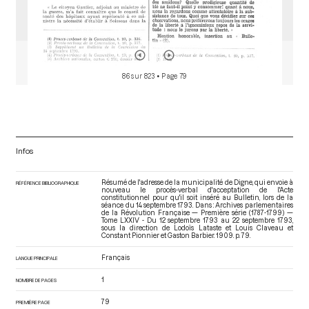
86 sur 823
• Page 79
Infos
Résumé de l'adresse de la municipalité de Digne, qui envoie à
RÉFÉRENCE BIBLIOGRAPHIQUE
nouveau le procès-verbal d'acceptation de l'Acte
constitutionnel pour qu'il soit inséré au Bulletin, lors de la
séance du 14 septembre 1793. Dans : Archives parlementaires
de la Révolution Française — Première série (1787-1799) —
Tome LXXIV - Du 12 septembre 1793 au 22 septembre 1793
,
sous la direction de Lodoïs Lataste et Louis Claveau et
Constant Pionnier et Gaston Barbier. 1909. p. 79.
Français
LANGUE PRINCIPALE
1
NOMBRE DE PAGES
79
PREMIÈRE PAGE