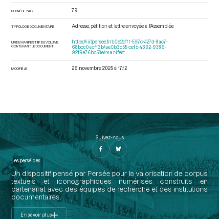
79
DERNIÈRE PAGE
Adresse, pétition et lettre envoyée à l’Assemblée
TYPOLOGIE DOCUMENTAIRE
https://iiif.persee.fr/b0e2cf11-597c-427d-8ac7-
URI DU MANIFEST IIIF DU VOLUME
CONTENANT LE DOCUMENT
68bcc0acf13b/ae0b3c55-ce1b-4392-9386-
92f9e76bc58e/manifest
26 novembre 2025 à 17:12
MODIFIÉ LE
Suivez-nous
Les perséides
Un dispositif pensé par Persée pour la valorisation de corpus
textuels et iconographiques numérisés construits en
partenariat avec des équipes de recherche et des institutions
documentaires.
En savoir plus