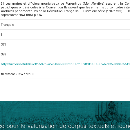
21. Les maires et officiers municipaux de Porrentruy (Mont-Terrible) assurent la C
patriotiques ont été célés à la Convention. Ils croient que les ennemis du bon ordre int
Archives parlementaires de la Révolution Française — Première série (1787-1799) — To
septembre 1794)
. 1993. p. 374.
Français
1
374
374
https://iiif.persee.fr/b0e2cf11-597c-427d-8ac7-68bcc0acf13b/f1d1ce3a-9b4b-48f5-900e-f551
10 octobre 2024 à 18:30
ée pour la valorisation de corpus textuels et ic