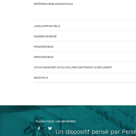
RÉFÉRENCE BIBLIOGRAPHIQUE
LANGUE PRINCIPALE
NOMBRE DE PAGES
PREMIÈRE PAGE
DERNIÈRE PAGE
URI DU MANIFEST IIIF DU VOLUME CONTENANT LE DOCUMENT
MODIFIÉ LE
Suivez-nous
Les perséides
Un dispositif pensé par Pers