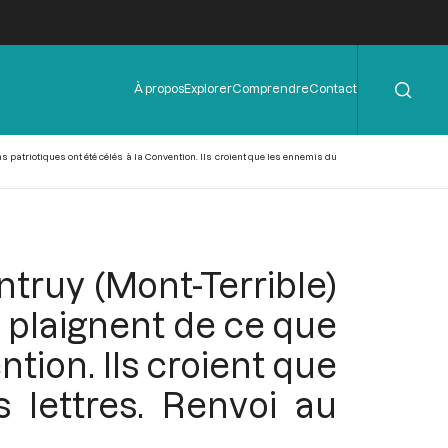
Rechercher
Menu
À propos
Explorer
Comprendre
Contact
de
l'en-
tête
s patriotiques ont été célés à la Convention. Ils croient que les ennemis du
ntruy (Mont-Terrible)
 plaignent de ce que
ntion. Ils croient que
 lettres. Renvoi au