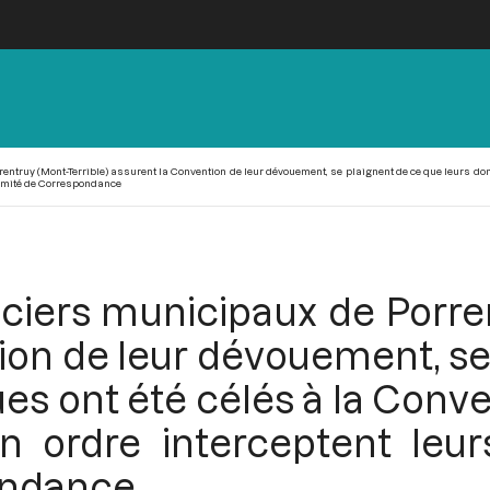
rentruy (Mont-Terrible) assurent la Convention de leur dévouement, se plaignent de ce que leurs don
 comité de Correspondance
ficiers municipaux de Porre
ion de leur dévouement, se
es ont été célés à la Conve
 ordre interceptent leurs
ondance