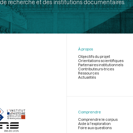
de recherche et des institutions documentaires.
À propos
Objectifs du projet
Orientations scientifiques
Partenaires institutionnels
Contributeurs-trices
Ressources
Actualités
Menu
du
pied
de
Comprendre
page
Comprendre le corpus
Aide à l'exploration
Foire aux questions