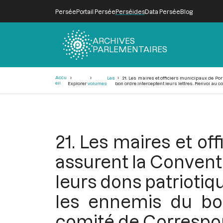
Persée
Portail Persée
Perséides
Data Persée
Blog
ARCHIVES
PARLEMENTAIRES
Fil
Accu
Les
21. Les maires et officiers municipaux de Por
d'Ariane
eil
Explorer
volumes
bon ordre interceptent leurs lettres. Renvoi au
21. Les maires et of
assurent la Convent
leurs dons patriotiqu
les ennemis du bon
comité de Corresp