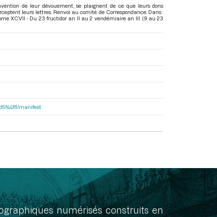
onvention de leur dévouement, se plaignent de ce que leurs dons
erceptent leurs lettres. Renvoi au comité de Correspondance. Dans :
me XCVII - Du 23 fructidor an II au 2 vendémiaire an III (9 au 23
dd5f44f8/manifest
onographiques numérisés construits en