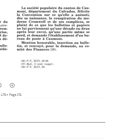
 476
• Page 374