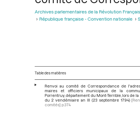
Archives parlementaires de la Révolution Françai
République française - Convention nationale
S
Table des matières
Renvoi au comité de Correspondance de l'adre
maires et officiers municipaux de la comm
Porrentruy, département du Mont-Terrible, lors de l
du 2 vendémiaire an III (23 septembre 1794)
[Ren
comités]
p.374