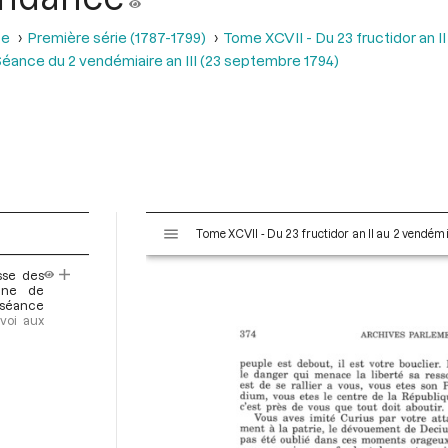
se
Première série (1787-1799)
Tome XCVII - Du 23 fructidor an II
éance du 2 vendémiaire an III (23 septembre 1794)
V
Tome XCVII - Du 23 fructidor an II au 2 vendémi
i
s
sse des
u
une de
a
a séance
voi aux
l
i
s
e
u
r