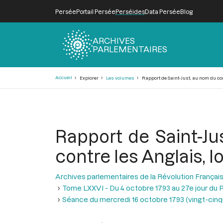
Persée
Portail Persée
Perséides
Data Persée
Blog
ARCHIVES
PARLEMENTAIRES
Fil
Accueil
Explorer
Les volumes
Rapport de Saint-Just, au nom du comi
d'Ariane
Rapport de Saint-Jus
contre les Anglais, l
Archives parlementaires de la Révolution Françai
Tome LXXVI - Du 4 octobre 1793 au 27e jour du P
Séance du mercredi 16 octobre 1793 (vingt-cinqui