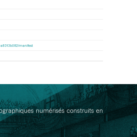
563a8313b082/manifest
onographiques numérisés construits en