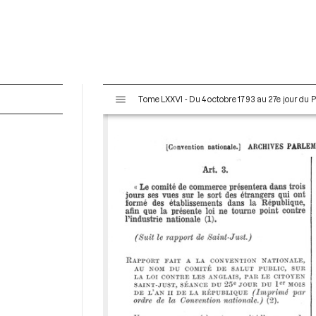
V
Tome LXXVI - Du 4 octobre 1793 au 27e jour du P
i
s
u
a
l
i
s
e
u
r
M
i
r
a
d