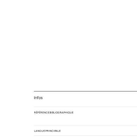
Infos
RÉFÉRENCE BIBLIOGRAPHIQUE
LANGUE PRINCIPALE