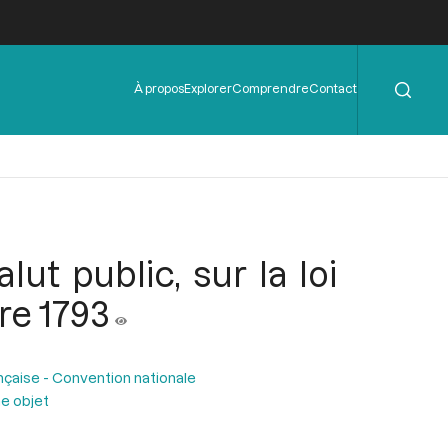
Rechercher
Menu
À propos
Explorer
Comprendre
Contact
de
l'en-
tête
ut public, sur la loi
re 1793
nçaise - Convention nationale
e objet