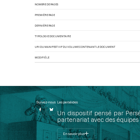
NOMBRE DE PAGES
PREMIÈRE PAGE
DERNIÈRE PAGE
TYPOLOGIE DOCUMENTAIRE
URI DU MANIFEST IIIF DU VOLUME CONTENANT LE DOCUMENT
MODIFIÉ LE
Suivez-nous
Les perséides
Un dispositif pensé par Pers
partenariat avec des équipes 
En savoir plus