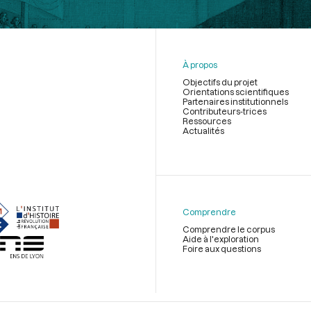
À propos
Objectifs du projet
Orientations scientifiques
Partenaires institutionnels
Contributeurs-trices
Ressources
Actualités
Menu
du
pied
de
Comprendre
page
Comprendre le corpus
Aide à l'exploration
Foire aux questions