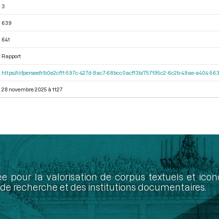
3
639
641
Rapport
https://iiif.persee.fr/b0e2cf11-597c-427d-8ac7-68bcc0acf13b/757195c2-6c2b-49ae-a404-
28 novembre 2025 à 11:27
ée pour la valorisation de corpus textuels et ic
de recherche et des institutions documentaires.