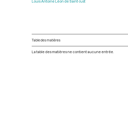
Louis Antoine Léon de Saint-Just
Table des matières
La table des matières ne contient aucune entrée.