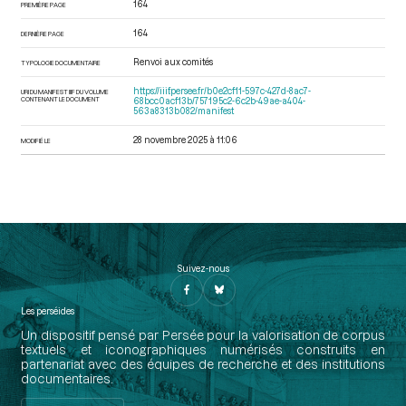
164
PREMIÈRE PAGE
164
DERNIÈRE PAGE
Renvoi aux comités
TYPOLOGIE DOCUMENTAIRE
https://iiif.persee.fr/b0e2cf11-597c-427d-8ac7-
URI DU MANIFEST IIIF DU VOLUME
CONTENANT LE DOCUMENT
68bcc0acf13b/757195c2-6c2b-49ae-a404-
563a8313b082/manifest
28 novembre 2025 à 11:06
MODIFIÉ LE
Suivez-nous
Les perséides
Un dispositif pensé par Persée pour la valorisation de corpus
textuels et iconographiques numérisés construits en
partenariat avec des équipes de recherche et des institutions
documentaires.