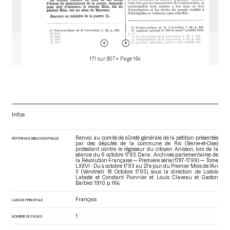
171 sur 807
• Page 164
Infos
Renvoi au comité de sûreté générale de la pétition présentée
RÉFÉRENCE BIBLIOGRAPHIQUE
par des députés de la commune de Ris (Seine-et-Oise)
protestant contre le régisseur du citoyen Anisson, lors de la
séance du 6 octobre 1793. Dans : Archives parlementaires de
la Révolution Française — Première série (1787-1799) — Tome
LXXVI - Du 4 octobre 1793 au 27e jour du Premier Mois de l'An
II (Vendredi 18 Octobre 1793)
, sous la direction de Lodoïs
Lataste et Constant Pionnier et Louis Claveau et Gaston
Barbier. 1910. p. 164.
Français
LANGUE PRINCIPALE
1
NOMBRE DE PAGES