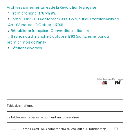
Archives parlementaires de la Révolution Française
Première série (1787-1799)
Tome LXXVI - Du 4 octobre 1793 au 27e jour du Premier Mois de
l'An II (Vendredi 18 Octobre 1793)
République française - Convention nationale
Séance du dimanche 6 octobre 1793 (quinzième jour du
premier mois de l'an II)
Pétitions diverses
Télécharger
Partager
Table des matières
La table des matières ne contient aucune entrée.
V
Tome LXXVI - Du 4 octobre 1793 au 27e jour du Premier Mois de l'An II (Vendredi 18 Octobre 1793)