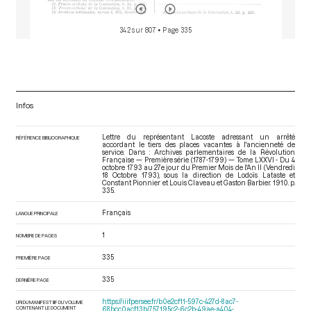
342 sur 807
• Page 335
Infos
Lettre du représentant Lacoste adressant un arrêté
RÉFÉRENCE BIBLIOGRAPHIQUE
accordant le tiers des places vacantes à l'ancienneté de
service. Dans : Archives parlementaires de la Révolution
Française — Première série (1787-1799) — Tome LXXVI - Du 4
octobre 1793 au 27e jour du Premier Mois de l'An II (Vendredi
18 Octobre 1793)
, sous la direction de Lodoïs Lataste et
Constant Pionnier et Louis Claveau et Gaston Barbier. 1910. p.
335.
Français
LANGUE PRINCIPALE
1
NOMBRE DE PAGES
335
PREMIÈRE PAGE
335
DERNIÈRE PAGE
https://iiif.persee.fr/b0e2cf11-597c-427d-8ac7-
URI DU MANIFEST IIIF DU VOLUME
CONTENANT LE DOCUMENT
68bcc0acf13b/757195c2-6c2b-49ae-a404-