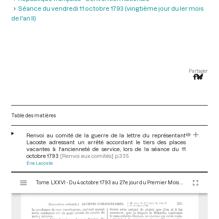
Séance du vendredi 11 octobre 1793 (vingtième jour du ler mois
de l'an II)
Partager
Table des matières
Renvoi au comité de la guerre de la lettre du représentant
Lacoste adressant un arrêté accordant le tiers des places
vacantes à l'ancienneté de service, lors de la séance du 11
octobre 1793
[Renvoi aux comités]
p.335
Élie Lacoste
V
Tome LXXVI - Du 4 octobre 1793 au 27e jour du Premier Mois de l'An II (Vendredi 18 Octobre 1793)
i
s
u
a