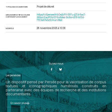
Projet de décret
TYPOLOGIE DOCUMENTAIRE
https://iiif.persee.fr/b0e2cf11-597c-427d-8ac7-
URI DU MANIFEST IIIF DU VOLUME
CONTENANT LE DOCUMENT
68bcc0acf13b/376a5dee-9c6e-4578-b13d-
7f33e6745cfc/manifest
28 novembre 2025 à 10:38
MODIFIÉ LE
Suivez-nous
Les perséides
Un dispositif pensé par Persée pour la valorisation de corpus
textuels et iconographiques numérisés construits en
partenariat avec des équipes de recherche et des institutions
documentaires.
En savoir plus