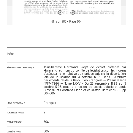
511 sur 786
• Page 504
Infos
Jean-Baptiste Harmand. Projet de décret, présenté par
RÉFÉRENCE BIBLIOGRAPHIQUE
Harmand au nom du comité de législation, sur les moyens
d'exécuter la loi relative aux prêtres sujets à la déportation,
lors de la séance du 3 octobre 1793. Dans : Archives
parlementaires de la Révolution Française — Première série
(1787-1799) — Tome LXXV - Du 23 septembre 1793 au 3
octobre 1793
, sous la direction de Lodoïs Lataste et Louis
Claveau et Constant Pionnier et Gaston Barbier. 1909. pp.
504-505.
Français
LANGUE PRINCIPALE
2
NOMBRE DE PAGES
504
PREMIÈRE PAGE
505
DERNIÈRE PAGE