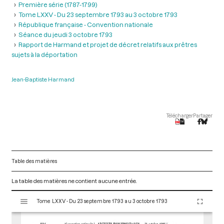
Première série (1787-1799)
Tome LXXV - Du 23 septembre 1793 au 3 octobre 1793
République française - Convention nationale
Séance du jeudi 3 octobre 1793
Rapport de Harmand et projet de décret relatifs aux prêtres
sujets à la déportation
Jean-Baptiste Harmand
Télécharger
Partager
Table des matières
La table des matières ne contient aucune entrée.
V
Tome LXXV - Du 23 septembre 1793 au 3 octobre 1793
i
s
u