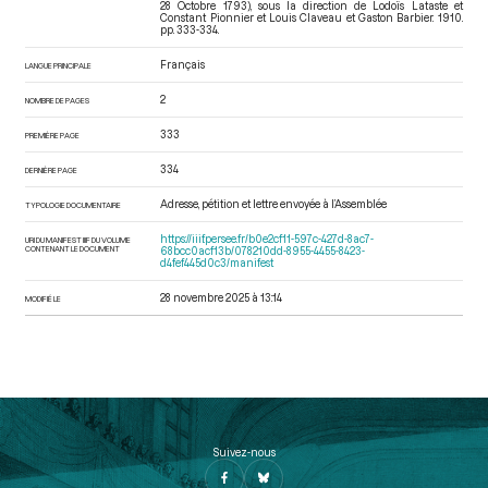
28 Octobre 1793)
, sous la direction de Lodoïs Lataste et
Constant Pionnier et Louis Claveau et Gaston Barbier. 1910.
pp. 333-334.
Français
LANGUE PRINCIPALE
2
NOMBRE DE PAGES
333
PREMIÈRE PAGE
334
DERNIÈRE PAGE
Adresse, pétition et lettre envoyée à l’Assemblée
TYPOLOGIE DOCUMENTAIRE
https://iiif.persee.fr/b0e2cf11-597c-427d-8ac7-
URI DU MANIFEST IIIF DU VOLUME
CONTENANT LE DOCUMENT
68bcc0acf13b/078210dd-8955-4455-8423-
d4fef445d0c3/manifest
28 novembre 2025 à 13:14
MODIFIÉ LE
Suivez-nous