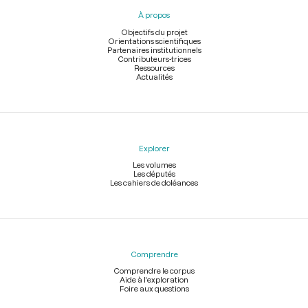
pied
À propos
de
page
Objectifs du projet
Orientations scientifiques
Partenaires institutionnels
Contributeurs-trices
Ressources
Actualités
Explorer
Les volumes
Les députés
Les cahiers de doléances
Comprendre
Comprendre le corpus
Aide à l'exploration
Foire aux questions