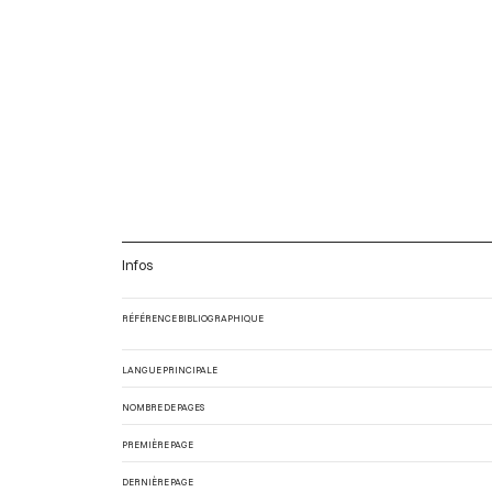
Infos
RÉFÉRENCE BIBLIOGRAPHIQUE
LANGUE PRINCIPALE
NOMBRE DE PAGES
PREMIÈRE PAGE
DERNIÈRE PAGE