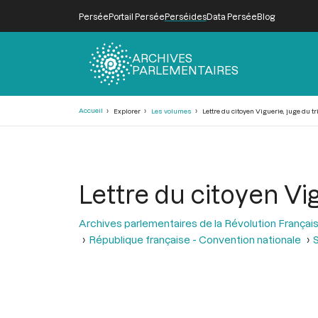
Persée
Portail Persée
Perséides
Data Persée
Blog
ARCHIVES
PARLEMENTAIRES
Fil
Accueil
Explorer
Les volumes
Lettre du citoyen Viguerie, juge du tr
d'Ariane
Lettre du citoyen Vig
Archives parlementaires de la Révolution Françai
République française - Convention nationale
S