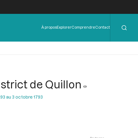
Rechercher
Menu
À propos
Explorer
Comprendre
Contact
de
l'en-
tête
strict de Quillon
93 au 3 octobre 1793