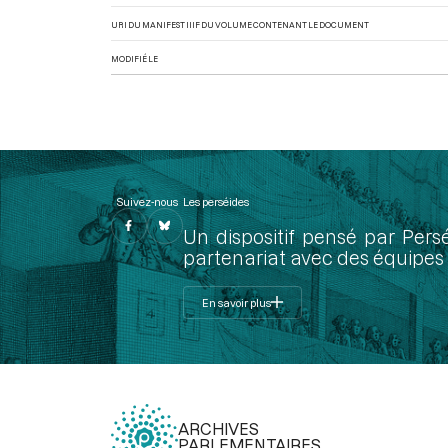
URI DU MANIFEST IIIF DU VOLUME CONTENANT LE DOCUMENT
MODIFIÉ LE
Suivez-nous
Les perséides
Un dispositif pensé par Pers
partenariat avec des équipes 
En savoir plus
ARCHIVES
PARLEMENTAIRES