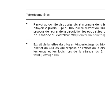
Table des matières
Renvoi au comité des assignats et monnaie de la l
citoyen Viguerie, juge du tribunal du district de Quil
propose de retirer de la circulation les écus et les lou
de la séance du 2 octobre 1793
[Renvoi aux comités]
Extrait de la lettre du citoyen Viguerie, juge du tri
district de Quillon, qui propose de retirer de la cir
les écus et les louis, lors de la séance du 2 
1793
[Lettre]
p.436