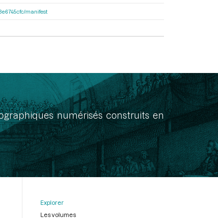
33e6745cfc/manifest
onographiques numérisés construits en
Explorer
Les volumes