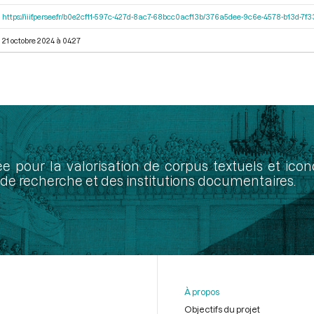
https://iiif.persee.fr/b0e2cf11-597c-427d-8ac7-68bcc0acf13b/376a5dee-9c6e-4578-b13d-7f
21 octobre 2024 à 04:27
ée pour la valorisation de corpus textuels et ic
de recherche et des institutions documentaires.
À propos
Objectifs du projet