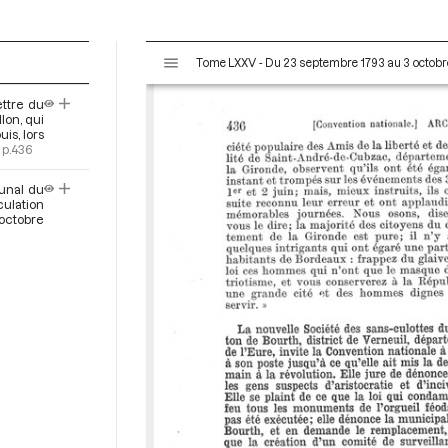
V
Tome LXXV - Du 23 septembre 1793 au 3 octobr
i
s
ettre du
u
lon, qui
a
is, lors
p.436
l
i
bunal du
s
culation
e
octobre
u
r
M
i
r
a
d
o
r