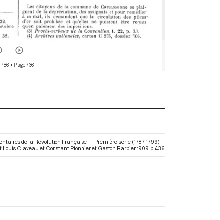
 786
• Page 436
ementaires de la Révolution Française — Première série (1787-1799) —
 et Louis Claveau et Constant Pionnier et Gaston Barbier. 1909. p. 436.