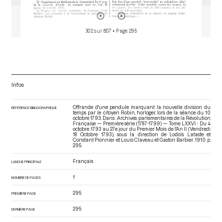
302 sur 807
• Page 295
Infos
Offrande d'une pendule marquant la nouvelle division du
RÉFÉRENCE BIBLIOGRAPHIQUE
temps par le citoyen Robin, horloger, lors de la séance du 10
octobre 1793. Dans : Archives parlementaires de la Révolution
Française — Première série (1787-1799) — Tome LXXVI - Du 4
octobre 1793 au 27e jour du Premier Mois de l'An II (Vendredi
18 Octobre 1793)
, sous la direction de Lodoïs Lataste et
Constant Pionnier et Louis Claveau et Gaston Barbier. 1910. p.
295.
Français
LANGUE PRINCIPALE
1
NOMBRE DE PAGES
295
PREMIÈRE PAGE
295
DERNIÈRE PAGE