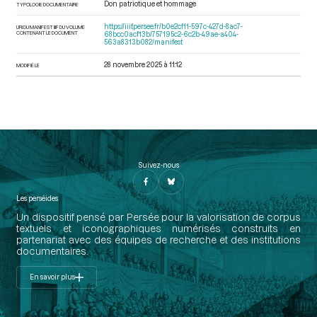
Don patriotique et hommage
TYPOLOGIE DOCUMENTAIRE
https://iiif.persee.fr/b0e2cf11-597c-427d-8ac7-
URI DU MANIFEST IIIF DU VOLUME
CONTENANT LE DOCUMENT
68bcc0acf13b/757195c2-6c2b-49ae-a404-
563a8313b082/manifest
28 novembre 2025 à 11:12
MODIFIÉ LE
Suivez-nous
Les perséides
Un dispositif pensé par Persée pour la valorisation de corpus
textuels et iconographiques numérisés construits en
partenariat avec des équipes de recherche et des institutions
documentaires.
En savoir plus