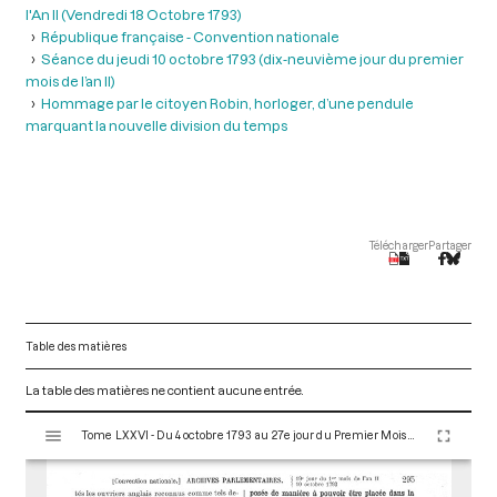
l'An II (Vendredi 18 Octobre 1793)
République française - Convention nationale
Séance du jeudi 10 octobre 1793 (dix-neuvième jour du premier
mois de l’an II)
Hommage par le citoyen Robin, horloger, d’une pendule
marquant la nouvelle division du temps
Télécharger
Partager
Table des matières
La table des matières ne contient aucune entrée.
V
Tome LXXVI - Du 4 octobre 1793 au 27e jour du Premier Mois de l'An II (Vendredi 18 Octobre 1793)
i
s
u