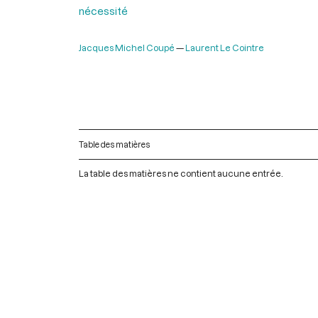
nécessité
Jacques Michel Coupé
Laurent Le Cointre
Table des matières
La table des matières ne contient aucune entrée.