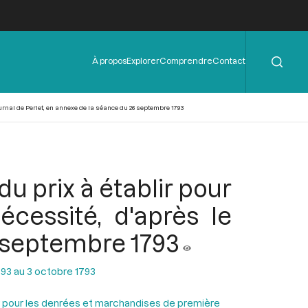
Rechercher
Menu
À propos
Explorer
Comprendre
Contact
de
l'en-
tête
rnal de Perlet, en annexe de la séance du 26 septembre 1793
 prix à établir pour
cessité, d'après le
6 septembre 1793
93 au 3 octobre 1793
lir pour les denrées et marchandises de première