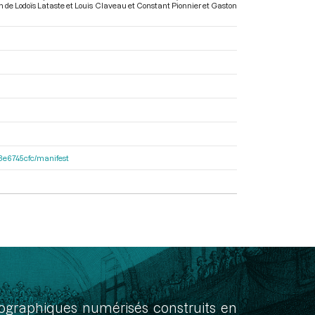
ion de Lodoïs Lataste et Louis Claveau et Constant Pionnier et Gaston
33e6745cfc/manifest
onographiques numérisés construits en