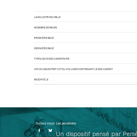
LANGUE PRINCIPALE
NOMBRE DE PAGES
PREMIÈRE PAGE
DERNIÈRE PAGE
TYPOLOGIE DOCUMENTAIRE
URI DU MANIFEST IIIF DU VOLUME CONTENANT LE DOCUMENT
MODIFIÉ LE
Suivez-nous
Les perséides
Un dispositif pensé par Pers