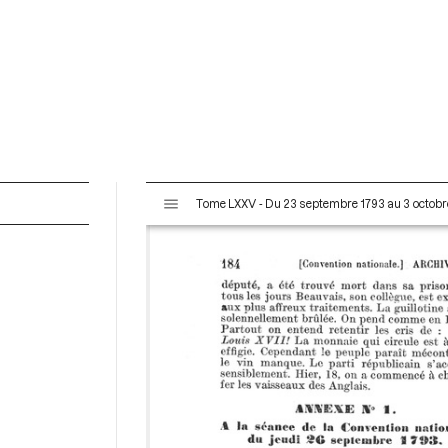
V
Tome LXXV - Du 23 septembre 1793 au 3 octobr
i
s
u
a
l
i
s
e
u
r
M
i