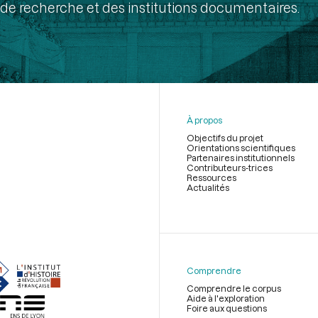
de recherche et des institutions documentaires.
À propos
Objectifs du projet
Orientations scientifiques
Partenaires institutionnels
Contributeurs-trices
Ressources
Actualités
Menu
du
pied
de
Comprendre
page
Comprendre le corpus
Aide à l'exploration
Foire aux questions