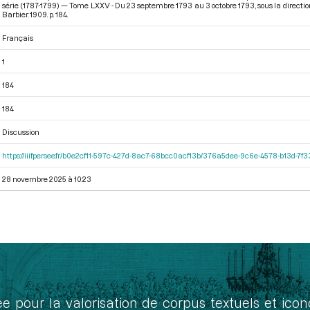
série (1787-1799) — Tome LXXV - Du 23 septembre 1793 au 3 octobre 1793
, sous la direct
Barbier. 1909. p. 184.
Français
1
184
184
Discussion
https://iiif.persee.fr/b0e2cf11-597c-427d-8ac7-68bcc0acf13b/376a5dee-9c6e-4578-b13d-7f
28 novembre 2025 à 10:23
ée pour la valorisation de corpus textuels et ic