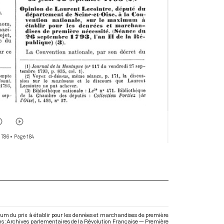
 786
• Page 184
m du prix à établir pour les denrées et marchandises de première
ans : Archives parlementaires de la Révolution Française — Première