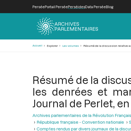
Persée
Portail Persée
Perséides
Data Persée
Blog
ARCHIVES
PARLEMENTAIRES
Fil
Accueil
Explorer
Les volumes
Résumé de la discussion relative au
d'Ariane
Résumé de la discus
les denrées et mar
Journal de Perlet, 
Archives parlementaires de la Révolution Françai
République française - Convention nationale
S
Comptes rendus par divers journaux de la discus