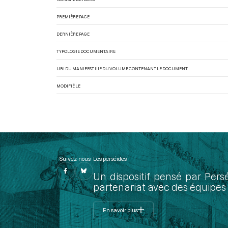
PREMIÈRE PAGE
DERNIÈRE PAGE
TYPOLOGIE DOCUMENTAIRE
URI DU MANIFEST IIIF DU VOLUME CONTENANT LE DOCUMENT
MODIFIÉ LE
Suivez-nous
Les perséides
Un dispositif pensé par Pers
partenariat avec des équipes 
En savoir plus