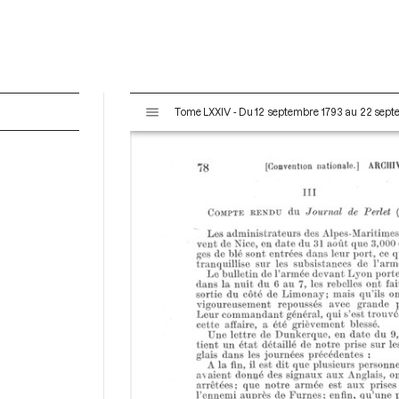
V
Tome LXXIV - Du 12 septembre 1793 au 22 sep
i
s
u
a
l
i
s
e
u
r
M
i
r
a
d