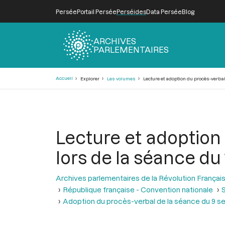
Persée
Portail Persée
Perséides
Data Persée
Blog
ARCHIVES
PARLEMENTAIRES
Fil
Accueil
Explorer
Les volumes
Lecture et adoption du procès-verbal
d'Ariane
Lecture et adoption
lors de la séance du
Archives parlementaires de la Révolution Françai
République française - Convention nationale
Adoption du procès-verbal de la séance du 9 se