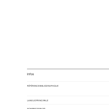
Infos
RÉFÉRENCE BIBLIOGRAPHIQUE
LANGUE PRINCIPALE
NOMBRE DE PAGES