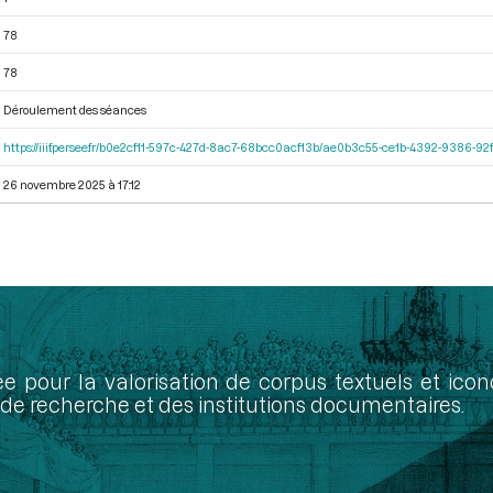
78
78
Déroulement des séances
https://iiif.persee.fr/b0e2cf11-597c-427d-8ac7-68bcc0acf13b/ae0b3c55-ce1b-4392-9386-
26 novembre 2025 à 17:12
ée pour la valorisation de corpus textuels et ic
de recherche et des institutions documentaires.