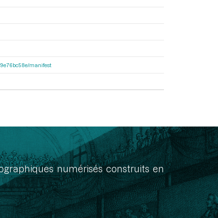
92f9e76bc58e/manifest
onographiques numérisés construits en