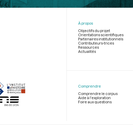
À propos
Objectifs du projet
Orientations scientifiques
Partenaires institutionnels
Contributeurs-trices
Ressources
Actualités
Menu
du
pied
de
Comprendre
page
Comprendre le corpus
Aide à l'exploration
Foire aux questions