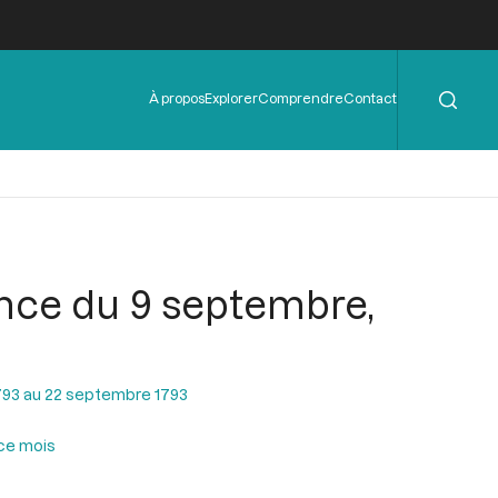
Rechercher
Menu
À propos
Explorer
Comprendre
Contact
de
l'en-
tête
ance du 9 septembre,
793 au 22 septembre 1793
 ce mois